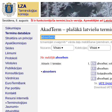
Sestdiena, 8. augusts
Šī ir funkcionējoša termini.lza.lv versija. Apmeklējiet arī
Latvij
AkadTerm – plašākā latviešu termi
Sākumlapa
Terminu datubāze
Struktūra un principi
Izmantojiet zvaigznīti * vārda daļu meklēšanai (piemēram, da
Apakškomisijas
Visas ▾
Visas ▾
Nozares:
Kolekcijas:
Sēdes
Lēmumi
Jūs meklējāt
absorbers
Protokoli
Atrasts 1 termins
EN
absorber
;
so
Vēstules
LV
absorbers
Publikācijas
▪
absorbers
DE
Solarabsorb
Konsultācijas
FR
absorbant
;
p
Vārdnīcas
EuroTermBank
Sk.
IATE šķirkl
Download IATE
Par portālu
Kontakti
Resursi internetā
«Terminoloģijas
Jaunumi»
Atbalstītāji