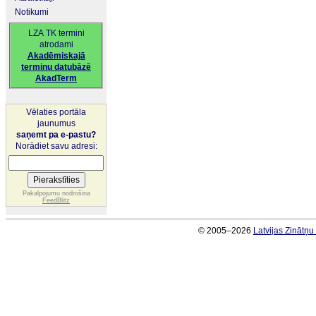
Notikumi
LZA TK termini
atrodami
Akadēmiskajā
terminu datubāzē
AkadTerm
Vēlaties portāla
jaunumus
saņemt pa e-pastu?
Norādiet savu adresi:
Pakalpojumu nodrošina
FeedBlitz
© 2005–2026
Latvijas Zinātņ