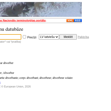
as Nacionālo terminoloģijas portālu
.
nu datubāze
Palīdzība
Precīzi
tor* vai *pratība)
lar absorber
er
;
Absorber
artie absorbante
;
corps absorbant
;
absorbeur
;
absorbeur solaire
i
.
 © European Union, 2026