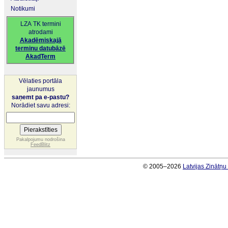
Notikumi
LZA TK termini
atrodami
Akadēmiskajā
terminu datubāzē
AkadTerm
Vēlaties portāla
jaunumus
saņemt pa e-pastu?
Norādiet savu adresi:
Pakalpojumu nodrošina
FeedBlitz
© 2005–2026
Latvijas Zinātņ