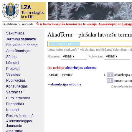
Svētdiena, 9. augusts
Šī ir funkcionējoša termini.lza.lv versija. Apmeklējiet arī
Latvij
AkadTerm – plašākā latviešu termi
Sākumlapa
Terminu datubāze
Struktūra un principi
Izmantojiet zvaigznīti * vārda daļu meklēšanai (piemēram, da
Apakškomisijas
Visas ▾
Visas ▾
Nozares:
Kolekcijas:
Sēdes
Lēmumi
Jūs meklējāt
absorbcijas urbums
Protokoli
Atrasts 1 termins
LV
absorbcijas
Vēstules
RU
поглощающ
Publikācijas
▪
absorbcijas urbums
Konsultācijas
Krievu-latvieš
Vārdnīcas
EuroTermBank
Par portālu
Kontakti
Resursi internetā
«Terminoloģijas
Jaunumi»
Atbalstītāji