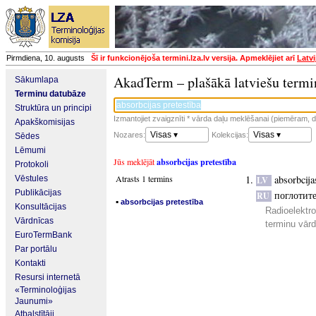
Pirmdiena, 10. augusts
Šī ir funkcionējoša termini.lza.lv versija. Apmeklējiet arī
Latvi
AkadTerm – plašākā latviešu termi
Sākumlapa
Terminu datubāze
Struktūra un principi
Izmantojiet zvaigznīti * vārda daļu meklēšanai (piemēram, da
Apakškomisijas
Visas ▾
Visas ▾
Nozares:
Kolekcijas:
Sēdes
Lēmumi
Jūs meklējāt
absorbcijas pretestība
Protokoli
Atrasts 1 termins
absorbcija
Vēstules
LV
Publikācijas
поглотит
RU
▪
absorbcijas pretestība
Konsultācijas
Radioelektro
Vārdnīcas
terminu vār
EuroTermBank
Par portālu
Kontakti
Resursi internetā
«Terminoloģijas
Jaunumi»
Atbalstītāji