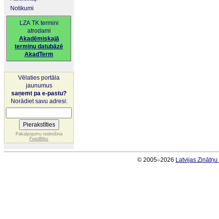
Notikumi
LZA TK termini
atrodami
Akadēmiskajā
terminu datubāzē
AkadTerm
Vēlaties portāla
jaunumus
saņemt pa e-pastu?
Norādiet savu adresi:
Pakalpojumu nodrošina
FeedBlitz
© 2005–2026
Latvijas Zinātņ