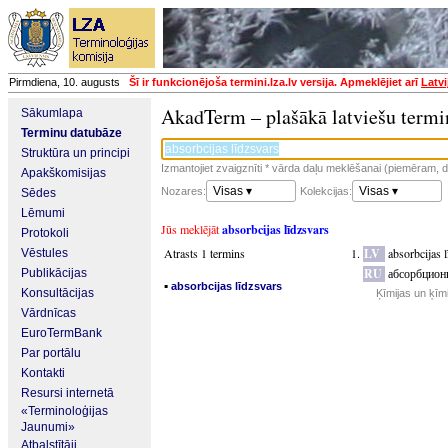
Pirmdiena, 10. augusts
Šī ir funkcionējoša termini.lza.lv versija. Apmeklējiet arī
Latvi
AkadTerm – plašākā latviešu termi
Sākumlapa
Terminu datubāze
Struktūra un principi
Izmantojiet zvaigznīti * vārda daļu meklēšanai (piemēram, da
Apakškomisijas
Visas ▾
Visas ▾
Nozares:
Kolekcijas:
Sēdes
Lēmumi
Jūs meklējāt
absorbcijas līdzsvars
Protokoli
Atrasts 1 termins
LV
absorbcijas 
Vēstules
RU
абсорбцион
Publikācijas
▪
absorbcijas līdzsvars
Konsultācijas
Ķīmijas un ķīm
Vārdnīcas
EuroTermBank
Par portālu
Kontakti
Resursi internetā
«Terminoloģijas
Jaunumi»
Atbalstītāji