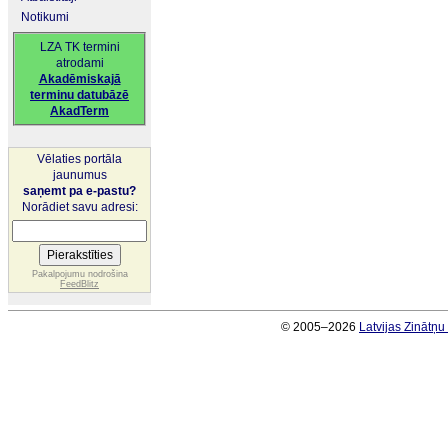
Notikumi
LZA TK termini
atrodami
Akadēmiskajā
terminu datubāzē
AkadTerm
Vēlaties portāla
jaunumus
saņemt pa e-pastu?
Norādiet savu adresi:
Pakalpojumu nodrošina
FeedBlitz
© 2005–2026
Latvijas Zinātņ