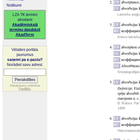
EN
absorptance
Notikumi
LV
absorbcijas 
LZA TK termini
Latviešu-angļu
atrodami
LV
absorbcijas 
Akadēmiskajā
terminu datubāzē
RU
коэффициен
AkadTerm
Krievu-latvieš
EN
absorption co
Vēlaties portāla
LV
absorbcijas 
jaunumus
RU
кеэффициен
saņemt pa e-pastu?
Norādiet savu adresi:
DE
Absorbtionsk
Kristalogrāfija
LV
absorbcijas 
Pakalpojumu nodrošina
Definīcija:
Fizi
FeedBlitz
spēju absorbēt 
starojumu u. c.
B. Rolovs. Par 
1989
LV
absorbcijas 
RU
коэффициен
Hidrometeorolo