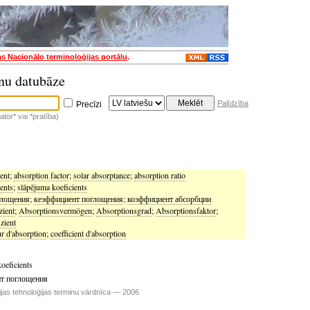
as Nacionālo terminoloģijas portālu
.
nu datubāze
Palīdzība
Precīzi
tor* vai *pratība)
ient
;
absorption factor
;
solar absorptance
;
absorption ratio
ients
;
slāpējuma koeficients
глощения
;
кеэффициент поглощения
;
коэффициент абсорбции
zient
;
Absorptionsvermögen
;
Absorptionsgrad
;
Absorptionsfaktor
;
zient
ur d'absorption
;
coefficient d'absorption
koeficients
т поглощения
ijas tehnoloģijas terminu vārdnīca — 2006