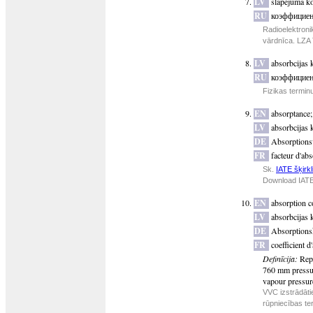
LV
slāpējuma ko
RU
коэффициен
Radioelektroni
vārdnīca. LZA 
LV
absorbcijas 
RU
коэффициен
Fizikas termin
EN
absorptance
LV
absorbcijas 
DE
Absorption
FR
facteur d'ab
Sk.
IATE šķirkl
Download IATE
EN
absorption co
LV
absorbcijas 
DE
Absorptionsk
FR
coefficient d
Definīcija:
Rep
760 mm pressur
vapour pressur
VVC izstrādāti
rūpniecības te