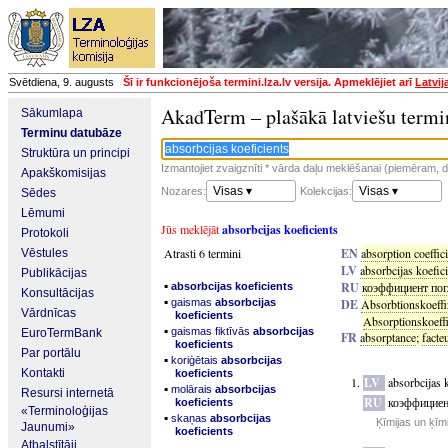
Svētdiena, 9. augusts
Šī ir funkcionējoša termini.lza.lv versija. Apmeklējiet arī
Latvij
AkadTerm – plašākā latviešu termi
Sākumlapa
Terminu datubāze
Struktūra un principi
Izmantojiet zvaigznīti * vārda daļu meklēšanai (piemēram, da
Apakškomisijas
Visas ▾
Visas ▾
Nozares:
Kolekcijas:
Sēdes
Lēmumi
Jūs meklējāt
absorbcijas koeficients
Protokoli
Atrasti 6 termini
EN
absorption coeffic
Vēstules
LV
absorbcijas koefic
Publikācijas
▪
RU
коэффициент по
absorbcijas koeficients
Konsultācijas
▪
gaismas
absorbcijas
DE
Absorbtionskoeffi
Vārdnīcas
koeficients
Absorptionskoeffi
▪
gaismas fiktīvās
absorbcijas
EuroTermBank
FR
absorptance
;
facte
koeficients
Par portālu
▪
koriģētais
absorbcijas
Kontakti
koeficients
LV
absorbcijas 
▪
molārais
absorbcijas
Resursi internetā
RU
коэффициен
koeficients
«Terminoloģijas
▪
skaņas
absorbcijas
Ķīmijas un ķīm
Jaunumi»
koeficients
Atbalstītāji