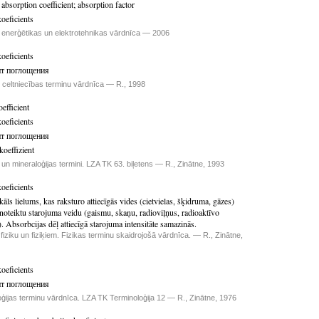
;
absorption coefficient
;
absorption factor
koeficients
 enerģētikas un elektrotehnikas vārdnīca — 2006
koeficients
т поглощения
u celtniecības terminu vārdnīca — R., 1998
efficient
koeficients
т поглощения
oeffizient
s un mineraloģijas termini. LZA TK 63. biļetens — R., Zinātne, 1993
koeficients
kāls lielums, kas raksturo attiecīgās vides (cietvielas, šķidruma, gāzes)
noteiktu starojuma veidu (gaismu, skaņu, radioviļņus, radioaktīvo
). Absorbcijas dēļ attiecīgā starojuma intensitāte samazinās.
fiziku un fiziķiem. Fizikas terminu skaidrojošā vārdnīca. — R., Zinātne,
koeficients
т поглощения
ģijas terminu vārdnīca. LZA TK Terminoloģija 12 — R., Zinātne, 1976