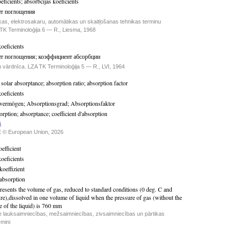
eficients
;
absorbcijas koeficients
т поглощения
kas, elektrosakaru, automātikas un skaitļošanas tehnikas terminu
TK Terminoloģija 6 — R., Liesma, 1968
koeficients
т поглощения
;
коэффициент абсорбции
u vārdnīca. LZA TK Terminoloģija 5 — R., LVI, 1964
;
solar absorptance
;
absorption ratio
;
absorption factor
koeficients
svermögen
;
Absorptionsgrad
;
Absorptionsfaktor
sorption
;
absorptance
;
coefficient d'absorption
i
.
 © European Union, 2026
efficient
koeficients
oeffizient
'absorption
resents the volume of gas, reduced to standard conditions (0 deg. C and
e),dissolved in one volume of liquid when the pressure of gas (without the
e of the liquid) is 760 mm
e lauksaimniecības, mežsaimniecības, zivsaimniecības un pārtikas
rmini