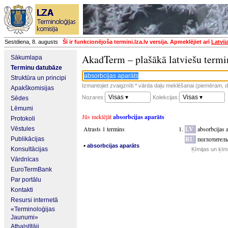
Sestdiena, 8. augusts
Šī ir funkcionējoša termini.lza.lv versija. Apmeklējiet arī
Latvij
AkadTerm – plašākā latviešu termi
Sākumlapa
Terminu datubāze
Struktūra un principi
Izmantojiet zvaigznīti * vārda daļu meklēšanai (piemēram, da
Apakškomisijas
Visas ▾
Visas ▾
Nozares:
Kolekcijas:
Sēdes
Lēmumi
Jūs meklējāt
absorbcijas aparāts
Protokoli
Atrasts 1 termins
LV
absorbcijas 
Vēstules
RU
поглотител
Publikācijas
▪
absorbcijas aparāts
Konsultācijas
Ķīmijas un ķīm
Vārdnīcas
EuroTermBank
Par portālu
Kontakti
Resursi internetā
«Terminoloģijas
Jaunumi»
Atbalstītāji