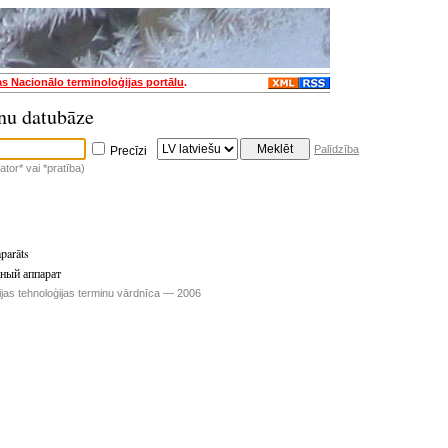
as Nacionālo terminoloģijas portālu
.
nu datubāze
Palīdzība
Precīzi
tor* vai *pratība)
aparāts
ьный аппарат
ijas tehnoloģijas terminu vārdnīca — 2006