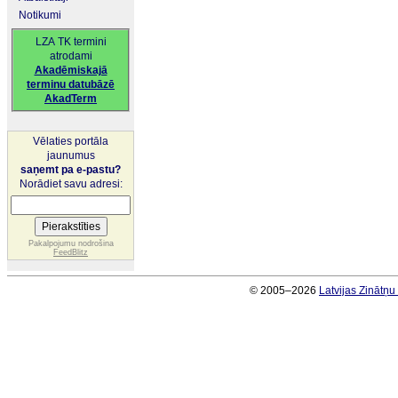
Notikumi
LZA TK termini
atrodami
Akadēmiskajā
terminu datubāzē
AkadTerm
Vēlaties portāla
jaunumus
saņemt pa e-pastu?
Norādiet savu adresi:
Pakalpojumu nodrošina
FeedBlitz
© 2005–2026
Latvijas Zinātņ