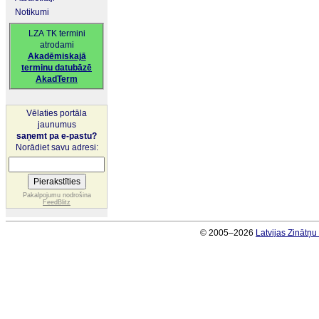
Notikumi
LZA TK termini
atrodami
Akadēmiskajā
terminu datubāzē
AkadTerm
Vēlaties portāla
jaunumus
saņemt pa e-pastu?
Norādiet savu adresi:
Pakalpojumu nodrošina
FeedBlitz
© 2005–2026
Latvijas Zinātņ