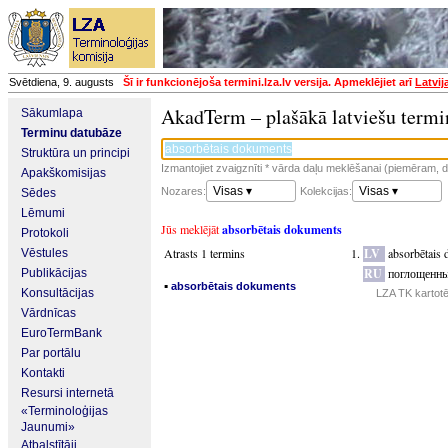
Svētdiena, 9. augusts
Šī ir funkcionējoša termini.lza.lv versija. Apmeklējiet arī
Latvij
AkadTerm – plašākā latviešu termi
Sākumlapa
Terminu datubāze
Struktūra un principi
Izmantojiet zvaigznīti * vārda daļu meklēšanai (piemēram, da
Apakškomisijas
Visas ▾
Visas ▾
Nozares:
Kolekcijas:
Sēdes
Lēmumi
Jūs meklējāt
absorbētais dokuments
Protokoli
Atrasts 1 termins
LV
absorbētais
Vēstules
RU
поглощенны
Publikācijas
▪
absorbētais dokuments
Konsultācijas
LZA TK kartot
Vārdnīcas
EuroTermBank
Par portālu
Kontakti
Resursi internetā
«Terminoloģijas
Jaunumi»
Atbalstītāji