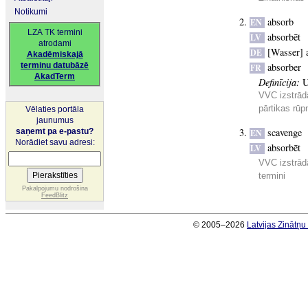
Notikumi
absorb
EN
LZA TK termini
absorbēt
LV
atrodami
[Wasser] 
DE
Akadēmiskajā
terminu datubāzē
absorber
FR
AkadTerm
Definīcija:
U
VVC izstrād
pārtikas rūp
Vēlaties portāla
jaunumus
scavenge
saņemt pa e-pastu?
EN
Norādiet savu adresi:
absorbēt
LV
VVC izstrādā
termini
Pakalpojumu nodrošina
FeedBlitz
© 2005–2026
Latvijas Zinātņ