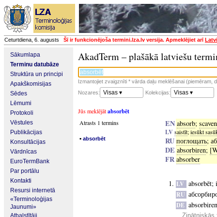
Ceturtdiena, 6. augusts
Šī ir funkcionējoša termini.lza.lv versija. Apmeklējiet arī
Latv
AkadTerm – plašākā latviešu termi
Sākumlapa
Terminu datubāze
Struktūra un principi
Izmantojiet zvaigznīti * vārda daļu meklēšanai (piemēram, da
Apakškomisijas
Visas ▾
Visas ▾
Nozares:
Kolekcijas:
Sēdes
Lēmumi
Jūs meklējāt
absorbēt
Protokoli
EN
Atrasts 1 termins
absorb
;
scave
Vēstules
LV
saistīt
;
iesūkt sasū
Publikācijas
▪
absorbēt
RU
поглощать
;
а
Konsultācijas
DE
absorbiren
;
[W
Vārdnīcas
FR
absorber
EuroTermBank
Par portālu
Kontakti
absorbēt
;
LV
Resursi internetā
абсорбир
RU
«Terminoloģijas
absorbire
DE
Jaunumi»
Zinātniskās 
Atbalstītāji