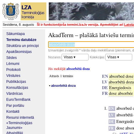
Sestdiena, 8. augusts
Šī ir funkcionējoša termini.lza.lv versija. Apmeklējiet arī
Latvij
AkadTerm – plašākā latviešu termi
Sākumlapa
Terminu datubāze
Struktūra un principi
Izmantojiet zvaigznīti * vārda daļu meklēšanai (piemēram, da
Apakškomisijas
Visas ▾
Visas ▾
Nozares:
Kolekcijas:
Sēdes
Lēmumi
Jūs meklējāt
absorbētā doza
Protokoli
EN
Atrasts 1 termins
absorbed dose
Vēstules
LV
absorbētā doza
Publikācijas
▪
absorbētā doza
DE
Energiedosis
Konsultācijas
FR
dose absorbée
Vārdnīcas
EuroTermBank
Par portālu
absorbed 
EN
Kontakti
absorbētā
LV
Resursi internetā
Energiedo
DE
«Terminoloģijas
dose abso
Jaunumi»
FR
Atbalstītāji