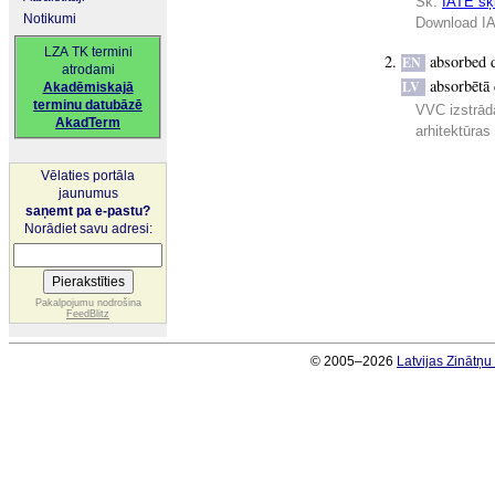
Sk.
IATE šķi
Notikumi
Download IA
LZA TK termini
absorbed 
EN
atrodami
absorbētā
LV
Akadēmiskajā
terminu datubāzē
VVC izstrādā
AkadTerm
arhitektūras
Vēlaties portāla
jaunumus
saņemt pa e-pastu?
Norādiet savu adresi:
Pakalpojumu nodrošina
FeedBlitz
© 2005–2026
Latvijas Zinātņ