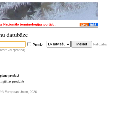
as Nacionālo terminoloģijas portālu
.
nu datubāze
Palīdzība
Precīzi
tor* vai *pratība)
giene product
higiēnas produkts
i
.
 © European Union, 2026