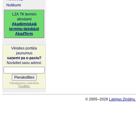
Notikumi
LZA TK termini
atrodami
Akadēmiskajā
terminu datubāzē
AkadTerm
Vēlaties portāla
jaunumus
saņemt pa e-pastu?
Norādiet savu adresi:
Pakalpojumu nodrošina
FeedBlitz
© 2005–2026
Latvijas Zinātņ