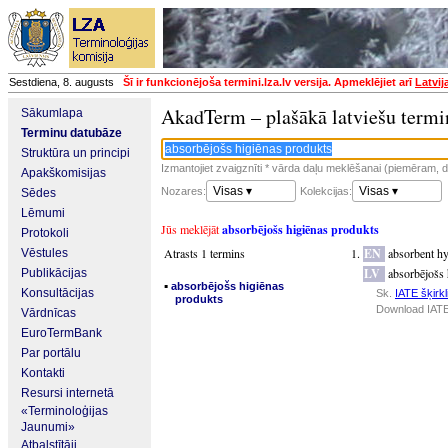
Sestdiena, 8. augusts
Šī ir funkcionējoša termini.lza.lv versija. Apmeklējiet arī
Latvij
AkadTerm – plašākā latviešu termi
Sākumlapa
Terminu datubāze
Struktūra un principi
Izmantojiet zvaigznīti * vārda daļu meklēšanai (piemēram, da
Apakškomisijas
Visas ▾
Visas ▾
Nozares:
Kolekcijas:
Sēdes
Lēmumi
Jūs meklējāt
absorbējošs higiēnas produkts
Protokoli
Atrasts 1 termins
EN
absorbent hy
Vēstules
LV
absorbējošs 
Publikācijas
▪
absorbējošs higiēnas
Konsultācijas
Sk.
IATE šķirkl
produkts
Download IATE
Vārdnīcas
EuroTermBank
Par portālu
Kontakti
Resursi internetā
«Terminoloģijas
Jaunumi»
Atbalstītāji