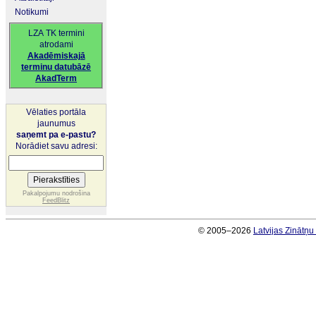
Notikumi
LZA TK termini
atrodami
Akadēmiskajā
terminu datubāzē
AkadTerm
Vēlaties portāla
jaunumus
saņemt pa e-pastu?
Norādiet savu adresi:
Pakalpojumu nodrošina
FeedBlitz
© 2005–2026
Latvijas Zinātņ