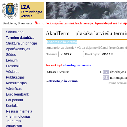
Sestdiena, 8. augusts
Šī ir funkcionējoša termini.lza.lv versija. Apmeklējiet arī
Latvij
AkadTerm – plašākā latviešu termi
Sākumlapa
Terminu datubāze
Struktūra un principi
Izmantojiet zvaigznīti * vārda daļu meklēšanai (piemēram, da
Apakškomisijas
Visas ▾
Visas ▾
Nozares:
Kolekcijas:
Sēdes
Lēmumi
Jūs meklējāt
absorbējošā virsma
Protokoli
Atrasts 1 termins
LV
absorbējošā
Vēstules
RU
поглощающа
Publikācijas
▪
absorbējošā virsma
Konsultācijas
Fizikas termin
Vārdnīcas
EuroTermBank
Par portālu
Kontakti
Resursi internetā
«Terminoloģijas
Jaunumi»
Atbalstītāji