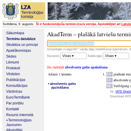
Svētdiena, 9. augusts
Šī ir funkcionējoša termini.lza.lv versija. Apmeklējiet arī
Latvij
AkadTerm – plašākā latviešu termi
Sākumlapa
Terminu datubāze
Struktūra un principi
Izmantojiet zvaigznīti * vārda daļu meklēšanai (piemēram, da
Apakškomisijas
Visas ▾
Visas ▾
Nozares:
Kolekcijas:
Sēdes
Lēmumi
Jūs meklējāt
absolventu gaitu apzināšana
Protokoli
Atrasts 1 termins
EN
graduate tra
Vēstules
LV
absolventu g
Publikācijas
▪
absolventu gaitu
DE
Verfolgung 
Konsultācijas
apzināšana
Vārdnīcas
Sk.
IATE šķirkl
Download IATE
EuroTermBank
Par portālu
Kontakti
Resursi internetā
«Terminoloģijas
Jaunumi»
Atbalstītāji