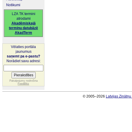
Notikumi
LZA TK termini
atrodami
Akadēmiskajā
terminu datubāzē
AkadTerm
Vēlaties portāla
jaunumus
saņemt pa e-pastu?
Norādiet savu adresi:
Pakalpojumu nodrošina
FeedBlitz
© 2005–2026
Latvijas Zinātņ