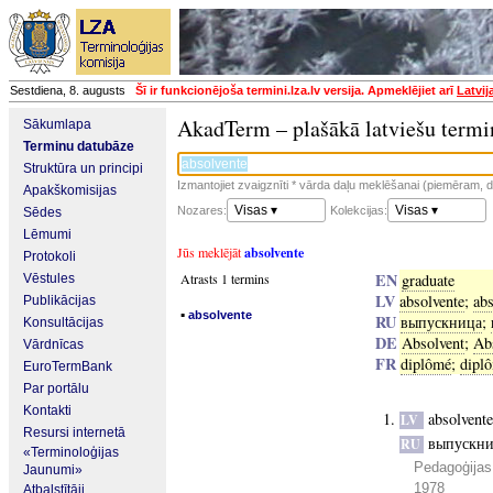
Sestdiena, 8. augusts
Šī ir funkcionējoša termini.lza.lv versija. Apmeklējiet arī
Latvij
AkadTerm – plašākā latviešu termi
Sākumlapa
Terminu datubāze
Struktūra un principi
Izmantojiet zvaigznīti * vārda daļu meklēšanai (piemēram, da
Apakškomisijas
Visas ▾
Visas ▾
Nozares:
Kolekcijas:
Sēdes
Lēmumi
Jūs meklējāt
absolvente
Protokoli
EN
Atrasts 1 termins
graduate
Vēstules
LV
absolvente
;
abs
Publikācijas
▪
absolvente
RU
выпускница
;
Konsultācijas
DE
Absolvent
;
Ab
Vārdnīcas
FR
diplômé
;
dipl
EuroTermBank
Par portālu
Kontakti
absolvente
LV
Resursi internetā
выпускн
RU
«Terminoloģijas
Pedagoģijas
Jaunumi»
1978
Atbalstītāji