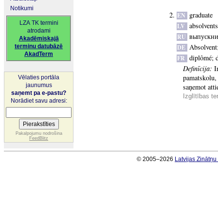
Notikumi
graduate
EN
LZA TK termini
absolvents
LV
atrodami
выпускн
RU
Akadēmiskajā
Absolvent
terminu datubāzē
DE
AkadTerm
diplômé
;
FR
Definīcija:
I
pamatskolu, 
Vēlaties portāla
jaunumus
saņemot atti
saņemt pa e-pastu?
Izglītības t
Norādiet savu adresi:
Pakalpojumu nodrošina
FeedBlitz
© 2005–2026
Latvijas Zinātņ