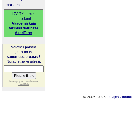
Notikumi
LZA TK termini
atrodami
Akadēmiskajā
terminu datubāzē
AkadTerm
Vēlaties portāla
jaunumus
saņemt pa e-pastu?
Norādiet savu adresi:
Pakalpojumu nodrošina
FeedBlitz
© 2005–2026
Latvijas Zinātņ