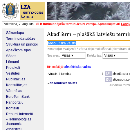
Piektdiena, 7. augusts
Šī ir funkcionējoša termini.lza.lv versija. Apmeklējiet arī
Latvi
AkadTerm – plašākā latviešu termi
Sākumlapa
Terminu datubāze
Struktūra un principi
Izmantojiet zvaigznīti * vārda daļu meklēšanai (piemēram, da
Apakškomisijas
Visas ▾
Visas ▾
Nozares:
Kolekcijas:
Sēdes
Lēmumi
Jūs meklējāt
absolūtiska valsts
Protokoli
Atrasts 1 termins
LV
absolūtiska v
Vēstules
RU
абсолютист
Publikācijas
▪
absolūtiska valsts
Konsultācijas
Juridisko term
Vārdnīcas
EuroTermBank
Par portālu
Kontakti
Resursi internetā
«Terminoloģijas
Jaunumi»
Atbalstītāji