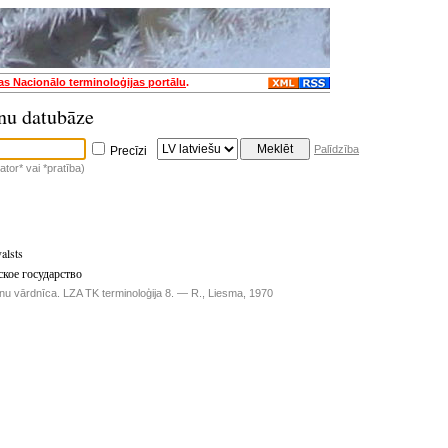
jas Nacionālo terminoloģijas portālu
.
nu datubāze
Palīdzība
Precīzi
tor* vai *pratība)
alsts
ское государство
inu vārdnīca. LZA TK terminoloģija 8. — R., Liesma, 1970