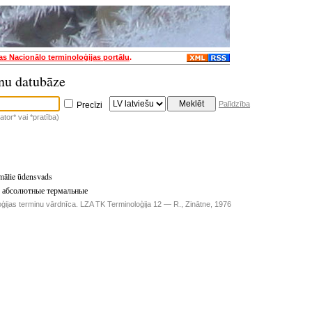
jas Nacionālo terminoloģijas portālu
.
nu datubāze
Palīdzība
Precīzi
tor* vai *pratība)
rmālie ūdensvads
 абсолютные термальные
ģijas terminu vārdnīca. LZA TK Terminoloģija 12 — R., Zinātne, 1976