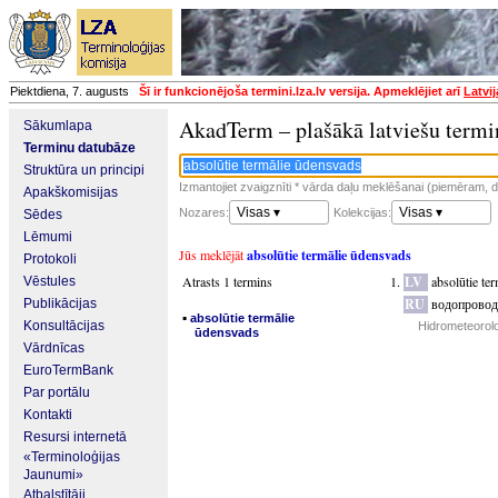
Piektdiena, 7. augusts
Šī ir funkcionējoša termini.lza.lv versija. Apmeklējiet arī
Latvi
AkadTerm – plašākā latviešu termi
Sākumlapa
Terminu datubāze
Struktūra un principi
Izmantojiet zvaigznīti * vārda daļu meklēšanai (piemēram, da
Apakškomisijas
Visas ▾
Visas ▾
Nozares:
Kolekcijas:
Sēdes
Lēmumi
Jūs meklējāt
absolūtie termālie ūdensvads
Protokoli
Atrasts 1 termins
LV
absolūtie te
Vēstules
RU
водопровод
Publikācijas
▪
absolūtie termālie
Konsultācijas
Hidrometeorolo
ūdensvads
Vārdnīcas
EuroTermBank
Par portālu
Kontakti
Resursi internetā
«Terminoloģijas
Jaunumi»
Atbalstītāji