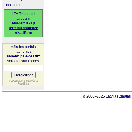
Notikumi
LZA TK termini
atrodami
Akadēmiskajā
terminu datubāzē
AkadTerm
Vēlaties portāla
jaunumus
saņemt pa e-pastu?
Norādiet savu adresi:
Pakalpojumu nodrošina
FeedBlitz
© 2005–2026
Latvijas Zinātņ