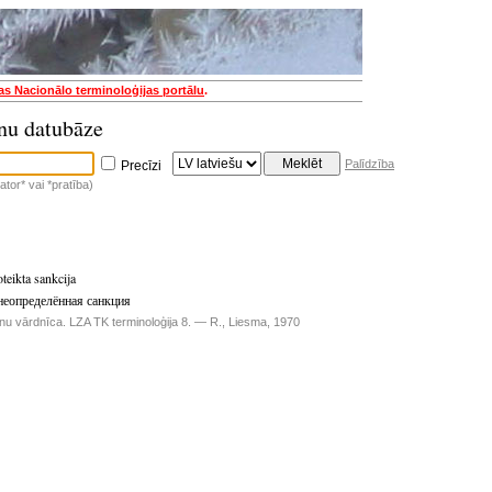
jas Nacionālo terminoloģijas portālu
.
nu datubāze
Palīdzība
Precīzi
tor* vai *pratība)
teikta sankcija
неопределённая санкция
inu vārdnīca. LZA TK terminoloģija 8. — R., Liesma, 1970