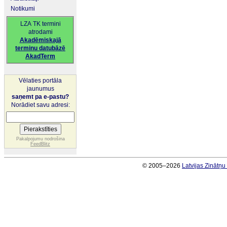
Notikumi
LZA TK termini
atrodami
Akadēmiskajā
terminu datubāzē
AkadTerm
Vēlaties portāla
jaunumus
saņemt pa e-pastu?
Norādiet savu adresi:
Pakalpojumu nodrošina
FeedBlitz
© 2005–2026
Latvijas Zinātņ