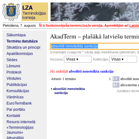
Piektdiena, 7. augusts
Šī ir funkcionējoša termini.lza.lv versija. Apmeklējiet arī
Latvi
AkadTerm – plašākā latviešu termi
Sākumlapa
Terminu datubāze
Struktūra un principi
Izmantojiet zvaigznīti * vārda daļu meklēšanai (piemēram, da
Apakškomisijas
Visas ▾
Visas ▾
Nozares:
Kolekcijas:
Sēdes
Lēmumi
Jūs meklējāt
absolūti nenoteikta sankcija
Protokoli
Atrasts 1 termins
LV
absolūti neno
Vēstules
RU
абсолютно 
Publikācijas
▪
absolūti nenoteikta
Konsultācijas
Juridisko term
sankcija
Vārdnīcas
EuroTermBank
Par portālu
Kontakti
Resursi internetā
«Terminoloģijas
Jaunumi»
Atbalstītāji