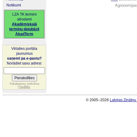
Notikumi
Agronomijas 
LZA TK termini
atrodami
Akadēmiskajā
terminu datubāzē
AkadTerm
Vēlaties portāla
jaunumus
saņemt pa e-pastu?
Norādiet savu adresi:
Pakalpojumu nodrošina
FeedBlitz
© 2005–2026
Latvijas Zinātņ