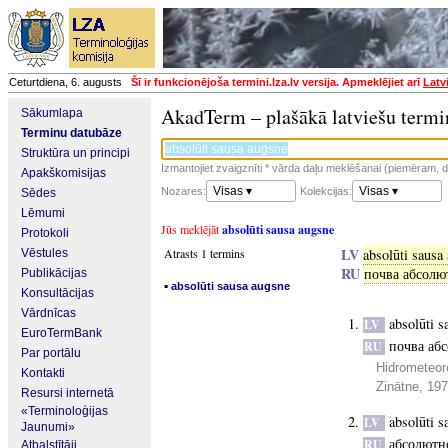
Ceturtdiena, 6. augusts
Šī ir funkcionējoša termini.lza.lv versija. Apmeklējiet arī
Latv
AkadTerm – plašākā latviešu termi
Sākumlapa
Terminu datubāze
Struktūra un principi
Izmantojiet zvaigznīti * vārda daļu meklēšanai (piemēram, da
Apakškomisijas
Visas ▾
Visas ▾
Nozares:
Kolekcijas:
Sēdes
Lēmumi
Jūs meklējāt
absolūti sausa augsne
Protokoli
LV
Atrasts 1 termins
absolūti sausa
Vēstules
RU
почва абсолю
Publikācijas
▪
absolūti sausa augsne
Konsultācijas
Vārdnīcas
absolūti s
LV
EuroTermBank
почва аб
RU
Par portālu
Hidrometeor
Kontakti
Zinātne, 19
Resursi internetā
«Terminoloģijas
absolūti s
LV
Jaunumi»
абсолютн
RU
Atbalstītāji