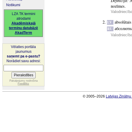
Definīcija:
A
Notikumi
nozīmes.
Valodniecīb
LZA TK termini
atrodami
absolūtai
LV
Akadēmiskajā
абсолютна
terminu datubāzē
RU
AkadTerm
Valodniecīb
Vēlaties portāla
jaunumus
saņemt pa e-pastu?
Norādiet savu adresi:
Pakalpojumu nodrošina
FeedBlitz
© 2005–2026
Latvijas Zinātņ