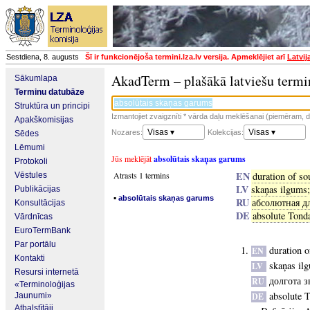
Sestdiena, 8. augusts
Šī ir funkcionējoša termini.lza.lv versija. Apmeklējiet arī
Latvij
AkadTerm – plašākā latviešu termi
Sākumlapa
Terminu datubāze
Struktūra un principi
Izmantojiet zvaigznīti * vārda daļu meklēšanai (piemēram, da
Apakškomisijas
Visas ▾
Visas ▾
Nozares:
Kolekcijas:
Sēdes
Lēmumi
Jūs meklējāt
absolūtais skaņas garums
Protokoli
EN
Atrasts 1 termins
duration of s
Vēstules
LV
skaņas ilgums
Publikācijas
▪
absolūtais skaņas garums
RU
абсолютная д
Konsultācijas
DE
absolute Tond
Vārdnīcas
EuroTermBank
Par portālu
duration 
EN
Kontakti
skaņas il
LV
Resursi internetā
долгота з
RU
«Terminoloģijas
absolute 
Jaunumi»
DE
Atbalstītāji