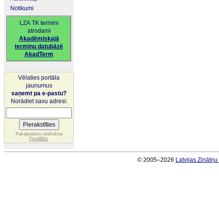
Notikumi
LZA TK termini
atrodami
Akadēmiskajā
terminu datubāzē
AkadTerm
Vēlaties portāla
jaunumus
saņemt pa e-pastu?
Norādiet savu adresi:
Pakalpojumu nodrošina
FeedBlitz
© 2005–2026
Latvijas Zinātņ