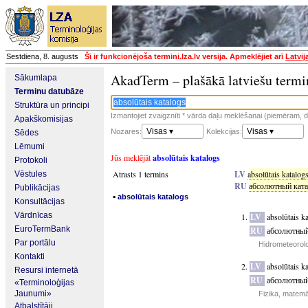
Sestdiena, 8. augusts
Šī ir funkcionējoša termini.lza.lv versija. Apmeklējiet arī
Latvij
AkadTerm – plašākā latviešu termi
Sākumlapa
Terminu datubāze
Struktūra un principi
Izmantojiet zvaigznīti * vārda daļu meklēšanai (piemēram, da
Apakškomisijas
Visas ▾
Visas ▾
Nozares:
Kolekcijas:
Sēdes
Lēmumi
Jūs meklējāt
absolūtais katalogs
Protokoli
Atrasts 1 termins
LV
absolūtais katalog
Vēstules
RU
абсолютный ката
Publikācijas
▪
absolūtais katalogs
Konsultācijas
Vārdnīcas
LV
absolūtais k
EuroTermBank
RU
абсолютный
Par portālu
Hidrometeorolo
Kontakti
LV
absolūtais k
Resursi internetā
RU
абсолютный
«Terminoloģijas
Jaunumi»
Fizika, matemā
Atbalstītāji