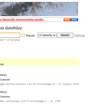
as Nacionālo terminoloģijas portālu
.
nu datubāze
Palīdzība
Precīzi
tor* vai *pratība)
s
лог
atalogs
 каталог
ģijas terminu vārdnīca. LZA TK Terminoloģija 12 — R., Zinātne, 1976
atalogs
 каталог
tika, astronomija. LZA TK terminoloģija 2. — R., 1959