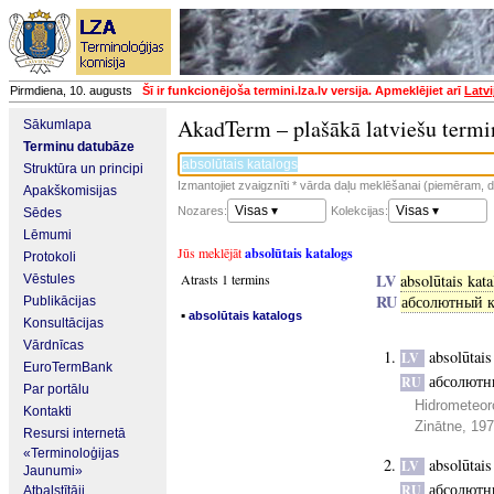
Pirmdiena, 10. augusts
Šī ir funkcionējoša termini.lza.lv versija. Apmeklējiet arī
Latvi
AkadTerm – plašākā latviešu termi
Sākumlapa
Terminu datubāze
Struktūra un principi
Izmantojiet zvaigznīti * vārda daļu meklēšanai (piemēram, da
Apakškomisijas
Visas ▾
Visas ▾
Nozares:
Kolekcijas:
Sēdes
Lēmumi
Jūs meklējāt
absolūtais katalogs
Protokoli
LV
Atrasts 1 termins
absolūtais kat
Vēstules
RU
абсолютный к
Publikācijas
▪
absolūtais katalogs
Konsultācijas
Vārdnīcas
absolūtais
LV
EuroTermBank
абсолютн
RU
Par portālu
Hidrometeor
Kontakti
Zinātne, 19
Resursi internetā
«Terminoloģijas
absolūtais
LV
Jaunumi»
абсолютн
RU
Atbalstītāji