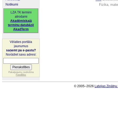
Notikumi
Fizika, mate
LZA TK termini
atrodami
Akadēmiskajā
terminu datubāzē
AkadTerm
Vēlaties portāla
jaunumus
saņemt pa e-pastu?
Norādiet savu adresi:
Pakalpojumu nodrošina
FeedBlitz
© 2005–2026
Latvijas Zinātņ