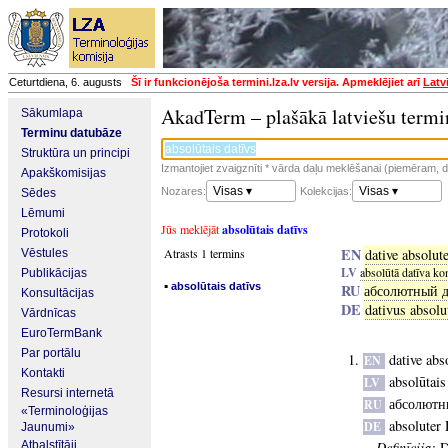
Ceturtdiena, 6. augusts
Šī ir funkcionējoša termini.lza.lv versija. Apmeklējiet arī
Latv
AkadTerm – plašākā latviešu termi
Sākumlapa
Terminu datubāze
Struktūra un principi
Izmantojiet zvaigznīti * vārda daļu meklēšanai (piemēram, da
Apakškomisijas
Visas ▾
Visas ▾
Nozares:
Kolekcijas:
Sēdes
Lēmumi
Jūs meklējāt
absolūtais datīvs
Protokoli
EN
Atrasts 1 termins
dative absolut
Vēstules
LV
absolūtā datīva ko
Publikācijas
▪
absolūtais datīvs
RU
абсолютный 
Konsultācijas
DE
dativus absolu
Vārdnīcas
EuroTermBank
Par portālu
dative abs
EN
Kontakti
absolūtais
LV
Resursi internetā
абсолютн
RU
«Terminoloģijas
absoluter 
DE
Jaunumi»
Atbalstītāji
Definīcija:
D