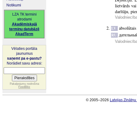
lietvārds va
Notikumi
darītāju, p
LZA TK termini
Valodniecīb
atrodami
Akadēmiskajā
absolūtais
LV
terminu datubāzē
AkadTerm
дательны
RU
Valodniecīb
Vēlaties portāla
jaunumus
saņemt pa e-pastu?
Norādiet savu adresi:
Pakalpojumu nodrošina
FeedBlitz
© 2005–2026
Latvijas Zinātņ