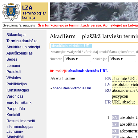
Svētdiena, 9. augusts
Šī ir funkcionējoša termini.lza.lv versija. Apmeklējiet arī
Latvij
AkadTerm – plašākā latviešu termi
Sākumlapa
Terminu datubāze
Struktūra un principi
Izmantojiet zvaigznīti * vārda daļu meklēšanai (piemēram, da
Apakškomisijas
Visas ▾
Visas ▾
Nozares:
Kolekcijas:
Sēdes
Lēmumi
Jūs meklējāt
absolūtais vietrādis URL
Protokoli
EN
Atrasts 1 termins
absolute URL
Vēstules
LV
absolūtais vie
Publikācijas
▪
absolūtais vietrādis URL
RU
абсолютный 
Konsultācijas
ресурсов
Vārdnīcas
FR
URL absolue
EuroTermBank
Par portālu
Kontakti
absolute
EN
Resursi internetā
absolūtai
LV
«Terminoloģijas
абсолютн
RU
Jaunumi»
absolute
Atbalstītāji
DE