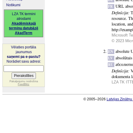
Notikumi
URL abso
FR
Definīcija:
T
LZA TK termini
resource. Th
atrodami
location, an
Akadēmiskajā
terminu datubāzē
http://examp
AkadTerm
Microsoft Te
© 2023 Micro
Vēlaties portāla
absolute
EN
jaunumus
saņemt pa e-pastu?
absolūtai
LV
Norādiet savu adresi:
абсолютн
RU
Definīcija:
V
dokumenta la
Pakalpojumu nodrošina
LZA TK ITTE
FeedBlitz
© 2005–2026
Latvijas Zinātņ