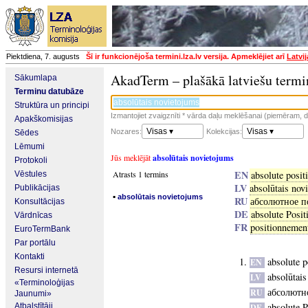
Piektdiena, 7. augusts
Šī ir funkcionējoša termini.lza.lv versija. Apmeklējiet arī
Latvi
AkadTerm – plašākā latviešu termi
Sākumlapa
Terminu datubāze
Struktūra un principi
Izmantojiet zvaigznīti * vārda daļu meklēšanai (piemēram, da
Apakškomisijas
Visas ▾
Visas ▾
Nozares:
Kolekcijas:
Sēdes
Lēmumi
Jūs meklējāt
absolūtais novietojums
Protokoli
EN
Atrasts 1 termins
absolute posit
Vēstules
LV
absolūtais nov
Publikācijas
▪
absolūtais novietojums
RU
абсолютное 
Konsultācijas
DE
absolute Posit
Vārdnīcas
FR
positionnemen
EuroTermBank
Par portālu
Kontakti
absolute p
EN
Resursi internetā
absolūtai
LV
«Terminoloģijas
абсолютн
RU
Jaunumi»
absolute P
Atbalstītāji
DE