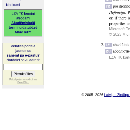
Notikumi
positionn
FR
Definīcija:
P
LZA TK termini
or, if there 
atrodami
properties ar
Akadēmiskajā
terminu datubāzē
Microsoft Te
AkadTerm
© 2023 Micro
absolūtai
LV
Vēlaties portāla
абсолютн
jaunumus
RU
saņemt pa e-pastu?
LZA TK kart
Norādiet savu adresi:
Pakalpojumu nodrošina
FeedBlitz
© 2005–2026
Latvijas Zinātņ