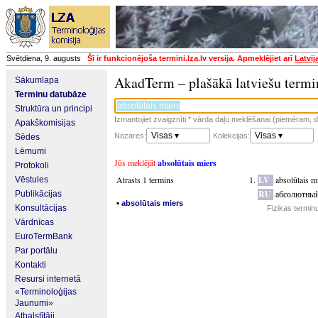
Svētdiena, 9. augusts
Šī ir funkcionējoša termini.lza.lv versija. Apmeklējiet arī
Latvij
AkadTerm – plašākā latviešu termi
Sākumlapa
Terminu datubāze
Struktūra un principi
Izmantojiet zvaigznīti * vārda daļu meklēšanai (piemēram, da
Apakškomisijas
Visas ▾
Visas ▾
Nozares:
Kolekcijas:
Sēdes
Lēmumi
Jūs meklējāt
absolūtais miers
Protokoli
Atrasts 1 termins
LV
absolūtais m
Vēstules
RU
абсолютный
Publikācijas
▪
absolūtais miers
Konsultācijas
Fizikas termin
Vārdnīcas
EuroTermBank
Par portālu
Kontakti
Resursi internetā
«Terminoloģijas
Jaunumi»
Atbalstītāji