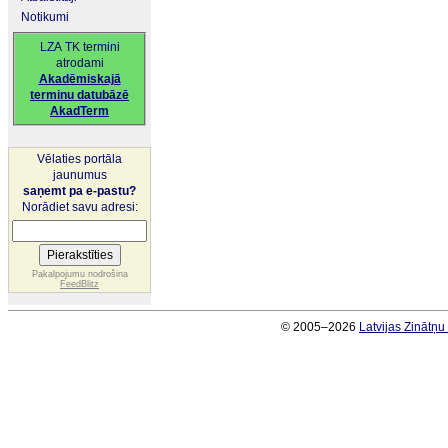
Notikumi
LZA TK termini
atrodami
Akadēmiskajā
terminu datubāzē
AkadTerm
Vēlaties portāla
jaunumus
saņemt pa e-pastu?
Norādiet savu adresi:
Pakalpojumu nodrošina
FeedBlitz
© 2005–2026
Latvijas Zinātņ