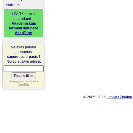
Notikumi
LZA TK termini
atrodami
Akadēmiskajā
terminu datubāzē
AkadTerm
Vēlaties portāla
jaunumus
saņemt pa e-pastu?
Norādiet savu adresi:
Pakalpojumu nodrošina
FeedBlitz
© 2005–2026
Latvijas Zinātņ