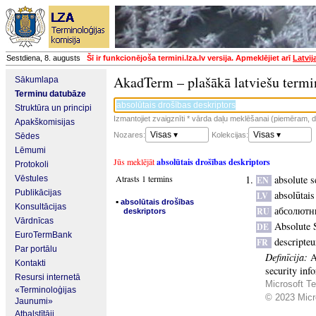
Sestdiena, 8. augusts
Šī ir funkcionējoša termini.lza.lv versija. Apmeklējiet arī
Latvij
AkadTerm – plašākā latviešu termi
Sākumlapa
Terminu datubāze
Struktūra un principi
Izmantojiet zvaigznīti * vārda daļu meklēšanai (piemēram, da
Apakškomisijas
Visas ▾
Visas ▾
Nozares:
Kolekcijas:
Sēdes
Lēmumi
Jūs meklējāt
absolūtais drošības deskriptors
Protokoli
Atrasts 1 termins
absolute s
Vēstules
EN
Publikācijas
absolūtais
LV
▪
absolūtais drošības
Konsultācijas
абсолютн
RU
deskriptors
Vārdnīcas
Absolute 
DE
EuroTermBank
descripteu
FR
Par portālu
Definīcija:
A
Kontakti
security inf
Resursi internetā
Microsoft Te
«Terminoloģijas
© 2023 Micro
Jaunumi»
Atbalstītāji