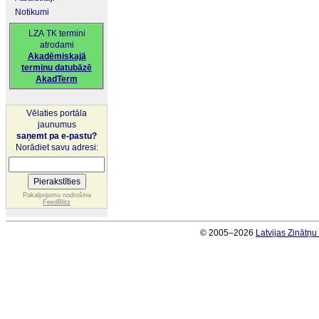
Notikumi
LZA TK termini
atrodami
Akadēmiskajā
terminu datubāzē
AkadTerm
Vēlaties portāla
jaunumus
saņemt pa e-pastu?
Norādiet savu adresi:
Pakalpojumu nodrošina
FeedBlitz
© 2005–2026
Latvijas Zinātņ