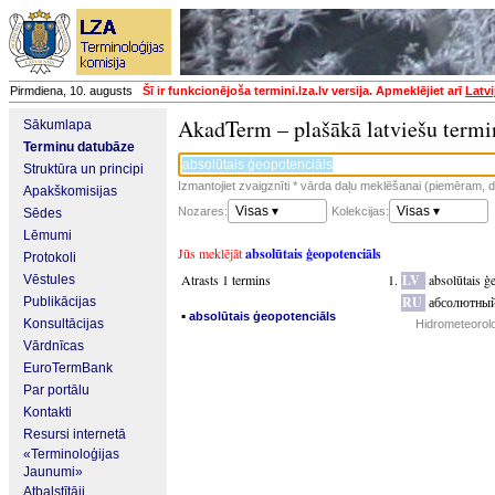
Pirmdiena, 10. augusts
Šī ir funkcionējoša termini.lza.lv versija. Apmeklējiet arī
Latvi
AkadTerm – plašākā latviešu termi
Sākumlapa
Terminu datubāze
Struktūra un principi
Izmantojiet zvaigznīti * vārda daļu meklēšanai (piemēram, da
Apakškomisijas
Visas ▾
Visas ▾
Nozares:
Kolekcijas:
Sēdes
Lēmumi
Jūs meklējāt
absolūtais ģeopotenciāls
Protokoli
Atrasts 1 termins
LV
absolūtais ģ
Vēstules
RU
абсолютный
Publikācijas
▪
absolūtais ģeopotenciāls
Konsultācijas
Hidrometeorolo
Vārdnīcas
EuroTermBank
Par portālu
Kontakti
Resursi internetā
«Terminoloģijas
Jaunumi»
Atbalstītāji