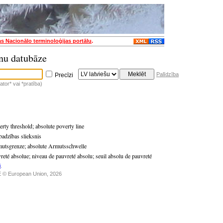
as Nacionālo terminoloģijas portālu
.
nu datubāze
Palīdzība
Precīzi
tor* vai *pratība)
erty threshold
;
absolute poverty line
badzības slieksnis
mutsgrenze
;
absolute Armutsschwelle
vreté absolue
;
niveau de pauvreté absolu
;
seuil absolu de pauvreté
i
.
 © European Union, 2026