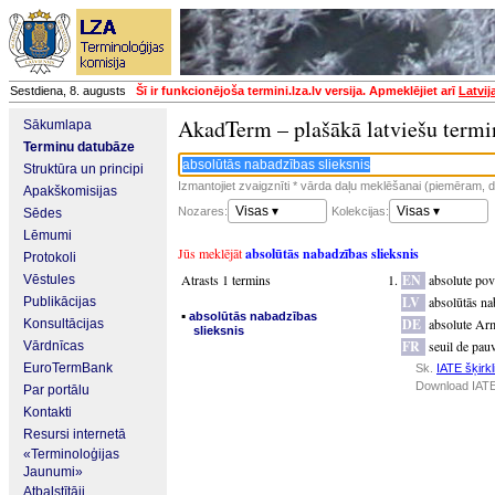
Sestdiena, 8. augusts
Šī ir funkcionējoša termini.lza.lv versija. Apmeklējiet arī
Latvij
AkadTerm – plašākā latviešu termi
Sākumlapa
Terminu datubāze
Struktūra un principi
Izmantojiet zvaigznīti * vārda daļu meklēšanai (piemēram, da
Apakškomisijas
Visas ▾
Visas ▾
Nozares:
Kolekcijas:
Sēdes
Lēmumi
Jūs meklējāt
absolūtās nabadzības slieksnis
Protokoli
Atrasts 1 termins
EN
absolute pov
Vēstules
LV
absolūtās na
Publikācijas
▪
absolūtās nabadzības
DE
absolute Ar
Konsultācijas
slieksnis
FR
seuil de pau
Vārdnīcas
EuroTermBank
Sk.
IATE šķirkl
Download IATE
Par portālu
Kontakti
Resursi internetā
«Terminoloģijas
Jaunumi»
Atbalstītāji