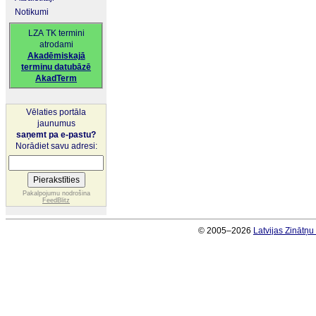
Notikumi
LZA TK termini
atrodami
Akadēmiskajā
terminu datubāzē
AkadTerm
Vēlaties portāla
jaunumus
saņemt pa e-pastu?
Norādiet savu adresi:
Pakalpojumu nodrošina
FeedBlitz
© 2005–2026
Latvijas Zinātņ