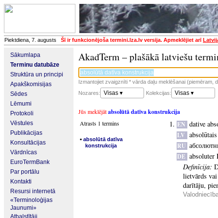
Piektdiena, 7. augusts
Šī ir funkcionējoša termini.lza.lv versija. Apmeklējiet arī
Latvi
AkadTerm – plašākā latviešu termi
Sākumlapa
Terminu datubāze
Struktūra un principi
Izmantojiet zvaigznīti * vārda daļu meklēšanai (piemēram, da
Apakškomisijas
Visas ▾
Visas ▾
Nozares:
Kolekcijas:
Sēdes
Lēmumi
Jūs meklējāt
absolūtā datīva konstrukcija
Protokoli
Atrasts 1 termins
dative abs
Vēstules
EN
Publikācijas
absolūtais
LV
▪
absolūtā datīva
Konsultācijas
абсолютн
RU
konstrukcija
Vārdnīcas
absoluter 
DE
EuroTermBank
Definīcija:
D
Par portālu
lietvārds va
Kontakti
darītāju, p
Resursi internetā
Valodniecīb
«Terminoloģijas
Jaunumi»
Atbalstītāji