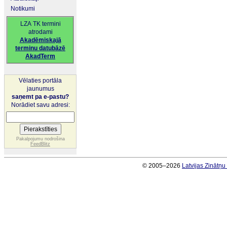
Notikumi
LZA TK termini
atrodami
Akadēmiskajā
terminu datubāzē
AkadTerm
Vēlaties portāla
jaunumus
saņemt pa e-pastu?
Norādiet savu adresi:
Pakalpojumu nodrošina
FeedBlitz
© 2005–2026
Latvijas Zinātņ