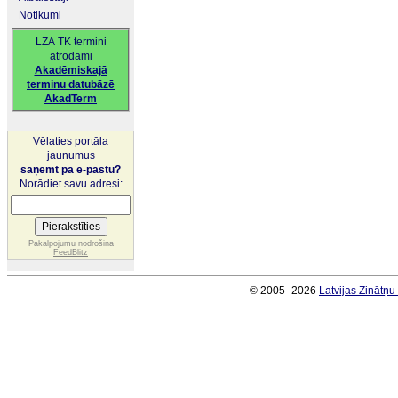
Notikumi
LZA TK termini
atrodami
Akadēmiskajā
terminu datubāzē
AkadTerm
Vēlaties portāla
jaunumus
saņemt pa e-pastu?
Norādiet savu adresi:
Pakalpojumu nodrošina
FeedBlitz
© 2005–2026
Latvijas Zinātņ