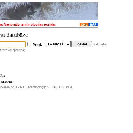
jas Nacionālo terminoloģijas portālu
.
nu datubāze
Palīdzība
Precīzi
tor* vai *pratība)
nība
 единица
u vārdnīca. LZA TK Terminoloģija 5 — R., LVI, 1964