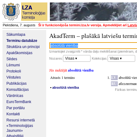
Piektdiena, 7. augusts
Šī ir funkcionējoša termini.lza.lv versija. Apmeklējiet arī
Latvi
AkadTerm – plašākā latviešu termi
Sākumlapa
Terminu datubāze
Struktūra un principi
Izmantojiet zvaigznīti * vārda daļu meklēšanai (piemēram, da
Apakškomisijas
Visas ▾
Visas ▾
Nozares:
Kolekcijas:
Sēdes
Lēmumi
Jūs meklējāt
absolūtā vienība
Protokoli
Atrasts 1 termins
LV
absolūtā vie
Vēstules
RU
абсолютная
Publikācijas
▪
absolūtā vienība
Konsultācijas
Fizikas termin
Vārdnīcas
EuroTermBank
Par portālu
Kontakti
Resursi internetā
«Terminoloģijas
Jaunumi»
Atbalstītāji