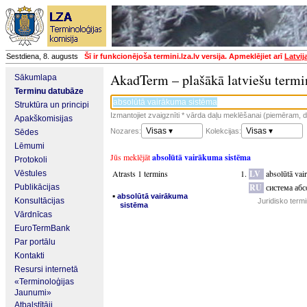
Sestdiena, 8. augusts
Šī ir funkcionējoša termini.lza.lv versija. Apmeklējiet arī
Latvij
AkadTerm – plašākā latviešu termi
Sākumlapa
Terminu datubāze
Struktūra un principi
Izmantojiet zvaigznīti * vārda daļu meklēšanai (piemēram, da
Apakškomisijas
Visas ▾
Visas ▾
Nozares:
Kolekcijas:
Sēdes
Lēmumi
Jūs meklējāt
absolūtā vairākuma sistēma
Protokoli
Atrasts 1 termins
LV
absolūtā vai
Vēstules
RU
система аб
Publikācijas
▪
absolūtā vairākuma
Konsultācijas
Juridisko term
sistēma
Vārdnīcas
EuroTermBank
Par portālu
Kontakti
Resursi internetā
«Terminoloģijas
Jaunumi»
Atbalstītāji