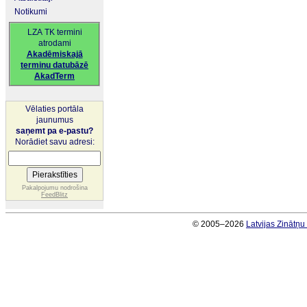
Notikumi
LZA TK termini
atrodami
Akadēmiskajā
terminu datubāzē
AkadTerm
Vēlaties portāla
jaunumus
saņemt pa e-pastu?
Norādiet savu adresi:
Pakalpojumu nodrošina
FeedBlitz
© 2005–2026
Latvijas Zinātņ