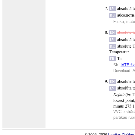
absolūtā t
LV
абсолютн
RU
Fizika, mate
absolute t
EN
absolūtā t
LV
absolute 
DE
Temperatur
Ta
FR
Sk.
IATE šķi
Download IA
absolute t
EN
absolūtā t
LV
Definīcija:
T
lowest point
minus 273.1
VVC izstrād
pārtikas rūp
© 2005–2026
Latvijas Zinātņ