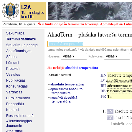
Pirmdiena, 10. augusts
Šī ir funkcionējoša termini.lza.lv versija. Apmeklējiet arī
Latvi
AkadTerm – plašākā latviešu termi
Sākumlapa
Terminu datubāze
Struktūra un principi
Izmantojiet zvaigznīti * vārda daļu meklēšanai (piemēram, da
Apakškomisijas
Visas ▾
Visas ▾
Nozares:
Kolekcijas:
Sēdes
Lēmumi
Jūs meklējāt
absolūtā temperatūra
Protokoli
EN
Atrasti 3 termini
absolute tempe
Vēstules
LV
absolūtā temperatū
Publikācijas
▪
absolūtā temperatūra
RU
абсолютная т
Konsultācijas
▪
aproksimētā
absolūtā
DE
T
;
thermodynamis
Vārdnīcas
temperatūra
FR
Ta
▪
negatīvā
absolūtā
EuroTermBank
temperatūra
Par portālu
Kontakti
absolute t
EN
Resursi internetā
absolūtā t
LV
«Terminoloģijas
Latviešu-an
Jaunumi»
Atbalstītāji