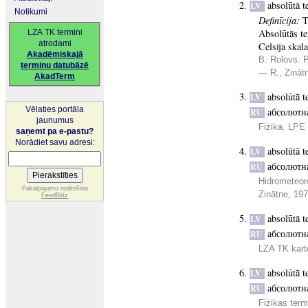
absolūtā t
LV
Notikumi
Definīcija:
T
Absolūtās t
LZA TK termini
atrodami
Celsija skal
Akadēmiskajā
B. Rolovs. P
terminu datubāzē
— R., Zināt
AkadTerm
absolūtā t
LV
Vēlaties portāla
абсолютн
RU
jaunumus
Fizika. LPE 
saņemt pa e-pastu?
Norādiet savu adresi:
absolūtā t
LV
абсолютн
RU
Hidrometeor
Pakalpojumu nodrošina
Zinātne, 19
FeedBlitz
absolūtā t
LV
абсолютн
RU
LZA TK kart
absolūtā t
LV
абсолютн
RU
Fizikas term