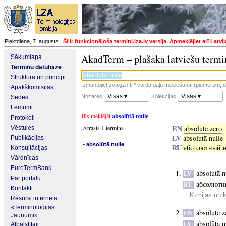
Piektdiena, 7. augusts
Šī ir funkcionējoša termini.lza.lv versija. Apmeklējiet arī
Latvi
AkadTerm – plašākā latviešu termi
Sākumlapa
Terminu datubāze
Struktūra un principi
Izmantojiet zvaigznīti * vārda daļu meklēšanai (piemēram, da
Apakškomisijas
Visas ▾
Visas ▾
Nozares:
Kolekcijas:
Sēdes
Lēmumi
Jūs meklējāt
absolūtā nulle
Protokoli
EN
Atrasts 1 termins
absolute zero
Vēstules
LV
absolūtā nulle
Publikācijas
▪
absolūtā nulle
RU
абсолютный н
Konsultācijas
Vārdnīcas
EuroTermBank
absolūtā n
LV
Par portālu
абсолютн
RU
Kontakti
Ķīmijas un 
Resursi internetā
«Terminoloģijas
absolute z
EN
Jaunumi»
absolūtā n
LV
Atbalstītāji