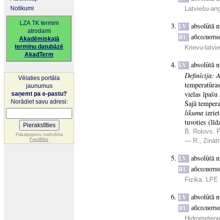
Notikumi
Latviešu-an
LZA TK termini
absolūtā n
LV
atrodami
абсолютн
RU
Akadēmiskajā
terminu datubāzē
Krievu-latvi
AkadTerm
absolūtā n
LV
Definīcija:
A
Vēlaties portāla
temperatūras
jaunumus
vielas īpašu
saņemt pa e-pastu?
Norādiet savu adresi:
Šajā temperat
likuma
izriet
tuvoties (lī
B. Rolovs. P
Pakalpojumu nodrošina
FeedBlitz
— R., Zināt
absolūtā n
LV
абсолютн
RU
Fizika. LPE 
absolūtā n
LV
абсолютн
RU
Hidrometeor