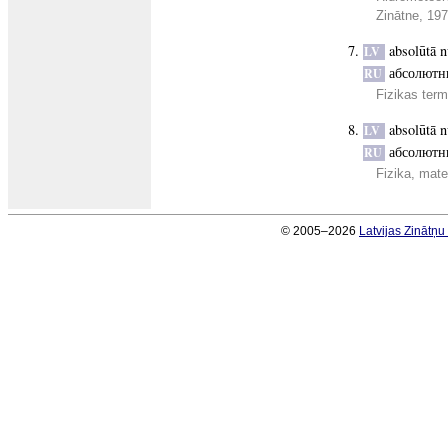
Zinātne, 19
absolūtā n
LV
абсолютн
RU
Fizikas term
absolūtā n
LV
абсолютн
RU
Fizika, mate
© 2005–2026
Latvijas Zinātņ