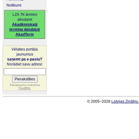
Notikumi
LZA TK termini
atrodami
Akadēmiskajā
terminu datubāzē
AkadTerm
Vēlaties portāla
jaunumus
saņemt pa e-pastu?
Norādiet savu adresi:
Pakalpojumu nodrošina
FeedBlitz
© 2005–2026
Latvijas Zinātņ