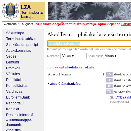
Svētdiena, 9. augusts
Šī ir funkcionējoša termini.lza.lv versija. Apmeklējiet arī
Latvij
AkadTerm – plašākā latviešu termi
Sākumlapa
Terminu datubāze
Struktūra un principi
Izmantojiet zvaigznīti * vārda daļu meklēšanai (piemēram, da
Apakškomisijas
Visas ▾
Visas ▾
Nozares:
Kolekcijas:
Sēdes
Lēmumi
Jūs meklējāt
absolūtā nabadzība
Protokoli
Atrasts 1 termins
EN
absolute pov
Vēstules
LV
absolūtā nab
Publikācijas
▪
absolūtā nabadzība
DE
absolute Ar
Konsultācijas
FR
pauvreté abs
Vārdnīcas
EuroTermBank
Sk.
IATE šķirkl
Download IATE
Par portālu
Kontakti
Resursi internetā
«Terminoloģijas
Jaunumi»
Atbalstītāji