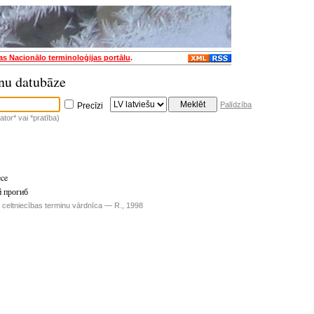
jas Nacionālo terminoloģijas portālu
.
nu datubāze
Palīdzība
Precīzi
tor* vai *pratība)
ece
 прогиб
u celtniecības terminu vārdnīca — R., 1998