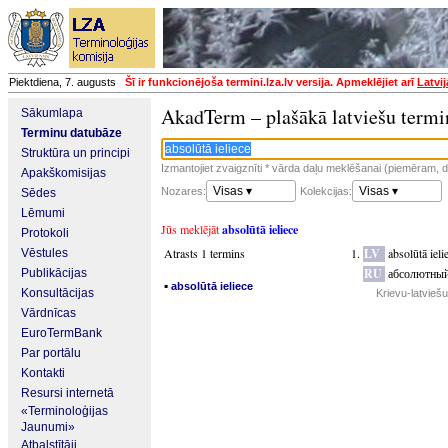
Piektdiena, 7. augusts
Šī ir funkcionējoša termini.lza.lv versija. Apmeklējiet arī
Latvi
AkadTerm – plašākā latviešu termi
Sākumlapa
Terminu datubāze
Struktūra un principi
Izmantojiet zvaigznīti * vārda daļu meklēšanai (piemēram, da
Apakškomisijas
Visas ▾
Visas ▾
Nozares:
Kolekcijas:
Sēdes
Lēmumi
Jūs meklējāt
absolūtā ieliece
Protokoli
Atrasts 1 termins
LV
absolūtā ieli
Vēstules
RU
абсолютный
Publikācijas
▪
absolūtā ieliece
Konsultācijas
Krievu-latvieš
Vārdnīcas
EuroTermBank
Par portālu
Kontakti
Resursi internetā
«Terminoloģijas
Jaunumi»
Atbalstītāji