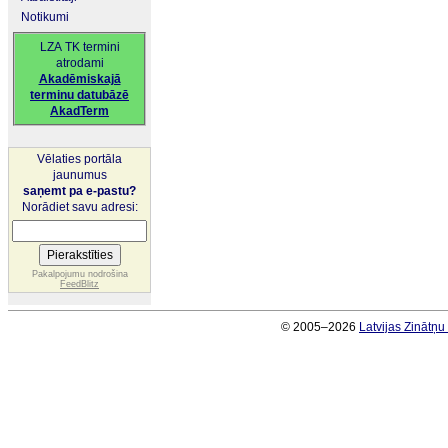
Notikumi
LZA TK termini
atrodami
Akadēmiskajā
terminu datubāzē
AkadTerm
Vēlaties portāla
jaunumus
saņemt pa e-pastu?
Norādiet savu adresi:
Pakalpojumu nodrošina
FeedBlitz
© 2005–2026
Latvijas Zinātņ