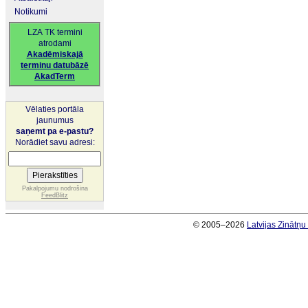
Notikumi
LZA TK termini
atrodami
Akadēmiskajā
terminu datubāzē
AkadTerm
Vēlaties portāla
jaunumus
saņemt pa e-pastu?
Norādiet savu adresi:
Pakalpojumu nodrošina
FeedBlitz
© 2005–2026
Latvijas Zinātņ