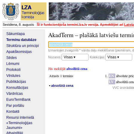
Sestdiena, 8. augusts
Šī ir funkcionējoša termini.lza.lv versija. Apmeklējiet arī
Latvij
AkadTerm – plašākā latviešu termi
Sākumlapa
Terminu datubāze
Struktūra un principi
Izmantojiet zvaigznīti * vārda daļu meklēšanai (piemēram, da
Apakškomisijas
Visas ▾
Visas ▾
Nozares:
Kolekcijas:
Sēdes
Lēmumi
Jūs meklējāt
absolūtā cena
Protokoli
Atrasts 1 termins
EN
absolute pri
Vēstules
LV
absolūtā cen
Publikācijas
▪
absolūtā cena
Konsultācijas
VVC izstrādātie
Vārdnīcas
EuroTermBank
Par portālu
Kontakti
Resursi internetā
«Terminoloģijas
Jaunumi»
Atbalstītāji