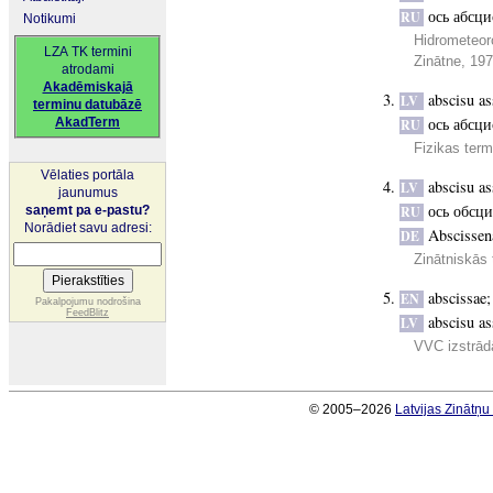
ось абсци
RU
Notikumi
Hidrometeor
LZA TK termini
Zinātne, 19
atrodami
Akadēmiskajā
abscisu as
LV
terminu datubāzē
ось абсци
AkadTerm
RU
Fizikas term
Vēlaties portāla
abscisu as
LV
jaunumus
ось обсци
saņemt pa e-pastu?
RU
Norādiet savu adresi:
Abscissen
DE
Zinātniskās 
abscissae
EN
Pakalpojumu nodrošina
FeedBlitz
abscisu as
LV
VVC izstrādā
© 2005–2026
Latvijas Zinātņ