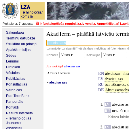
Piektdiena, 7. augusts
Šī ir funkcionējoša termini.lza.lv versija. Apmeklējiet arī
Latvi
AkadTerm – plašākā latviešu termi
Sākumlapa
Terminu datubāze
Struktūra un principi
Izmantojiet zvaigznīti * vārda daļu meklēšanai (piemēram, da
Apakškomisijas
Visas ▾
Visas ▾
Nozares:
Kolekcijas:
Sēdes
Lēmumi
Jūs meklējāt
abscisu ass
Protokoli
EN
Atrasts 1 termins
abscissae
;
abs
Vēstules
LV
abscisu ass
Publikācijas
▪
abscisu ass
RU
ось абсцисс
;
Konsultācijas
DE
Abscissenachs
Vārdnīcas
EuroTermBank
Par portālu
abscisu as
LV
Kontakti
ось абсци
RU
Resursi internetā
Krievu-latvi
«Terminoloģijas
Jaunumi»
abscisu as
LV
Atbalstītāji