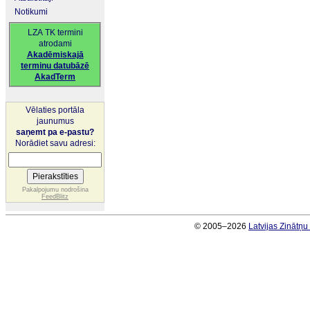
Notikumi
LZA TK termini
atrodami
Akadēmiskajā
terminu datubāzē
AkadTerm
Vēlaties portāla
jaunumus
saņemt pa e-pastu?
Norādiet savu adresi:
Pakalpojumu nodrošina
FeedBlitz
© 2005–2026
Latvijas Zinātņ