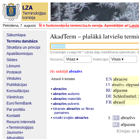
Piektdiena, 7. augusts
Šī ir funkcionējoša termini.lza.lv versija. Apmeklējiet arī
Latvi
AkadTerm – plašākā latviešu termi
Sākumlapa
Terminu datubāze
Struktūra un principi
Izmantojiet zvaigznīti * vārda daļu meklēšanai (piemēram, da
Apakškomisijas
Visas ▾
Visas ▾
Nozares:
Kolekcijas:
Sēdes
Lēmumi
Jūs meklējāt
abrazīvs
Protokoli
EN
Atrasti 6 termini
abrasive
Vēstules
LV
abrazīvs
;
slīpgrau
Publikācijas
▪
abrazīvs
RU
абразив
Konsultācijas
▪
abrazīvs
audums
DE
Schleifmittel
;
Vārdnīcas
▪
abrazīvs
materiāls
FR
abrasif
▪
EuroTermBank
abrazīvs
pulveris
▪
lokanais
abrazīvs
uz fibras
Par portālu
pamatnes
Kontakti
abrazīvs
▪
LV
smalki izsijāts
abrazīvs
Resursi internetā
абразив
RU
«Terminoloģijas
Ķīmijas un 
Jaunumi»
Atbalstītāji