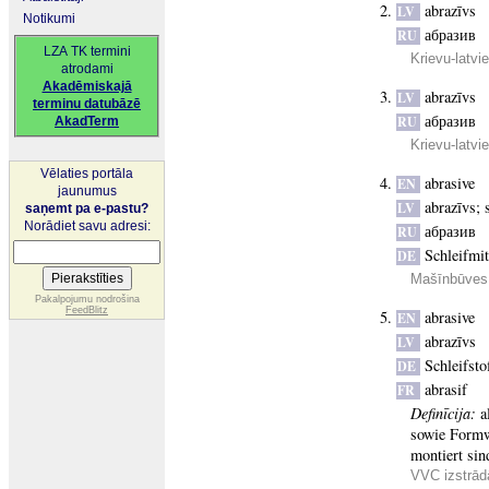
abrazīvs
LV
Notikumi
абразив
RU
LZA TK termini
Krievu-latvi
atrodami
Akadēmiskajā
abrazīvs
LV
terminu datubāzē
абразив
RU
AkadTerm
Krievu-latv
Vēlaties portāla
abrasive
EN
jaunumus
abrazīvs
;
LV
saņemt pa e-pastu?
Norādiet savu adresi:
абразив
RU
Schleifmit
DE
Mašīnbūves 
Pakalpojumu nodrošina
FeedBlitz
abrasive
EN
abrazīvs
LV
Schleifsto
DE
abrasif
FR
Definīcija:
a
sowie Formw
montiert sin
VVC izstrādā