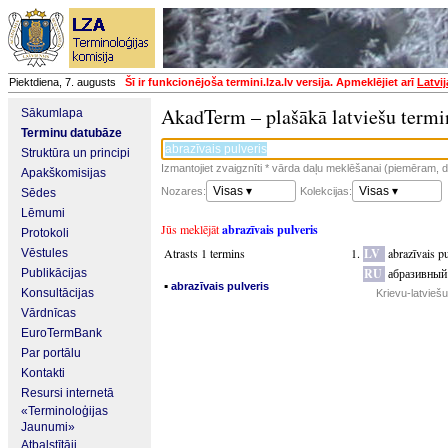
Piektdiena, 7. augusts
Šī ir funkcionējoša termini.lza.lv versija. Apmeklējiet arī
Latvi
AkadTerm – plašākā latviešu termi
Sākumlapa
Terminu datubāze
Struktūra un principi
Izmantojiet zvaigznīti * vārda daļu meklēšanai (piemēram, da
Apakškomisijas
Visas ▾
Visas ▾
Nozares:
Kolekcijas:
Sēdes
Lēmumi
Jūs meklējāt
abrazīvais pulveris
Protokoli
Atrasts 1 termins
LV
abrazīvais p
Vēstules
RU
абразивный
Publikācijas
▪
abrazīvais pulveris
Konsultācijas
Krievu-latvieš
Vārdnīcas
EuroTermBank
Par portālu
Kontakti
Resursi internetā
«Terminoloģijas
Jaunumi»
Atbalstītāji