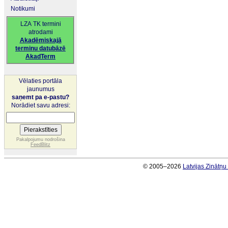
Notikumi
LZA TK termini
atrodami
Akadēmiskajā
terminu datubāzē
AkadTerm
Vēlaties portāla
jaunumus
saņemt pa e-pastu?
Norādiet savu adresi:
Pakalpojumu nodrošina
FeedBlitz
© 2005–2026
Latvijas Zinātņ