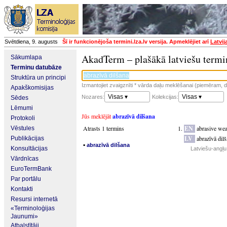
Svētdiena, 9. augusts
Šī ir funkcionējoša termini.lza.lv versija. Apmeklējiet arī
Latvij
AkadTerm – plašākā latviešu termi
Sākumlapa
Terminu datubāze
Struktūra un principi
Izmantojiet zvaigznīti * vārda daļu meklēšanai (piemēram, da
Apakškomisijas
Visas ▾
Visas ▾
Nozares:
Kolekcijas:
Sēdes
Lēmumi
Jūs meklējāt
abrazīvā dilšana
Protokoli
Atrasts 1 termins
EN
abrasive wea
Vēstules
LV
abrazīvā dil
Publikācijas
▪
abrazīvā dilšana
Konsultācijas
Latviešu-angļu
Vārdnīcas
EuroTermBank
Par portālu
Kontakti
Resursi internetā
«Terminoloģijas
Jaunumi»
Atbalstītāji