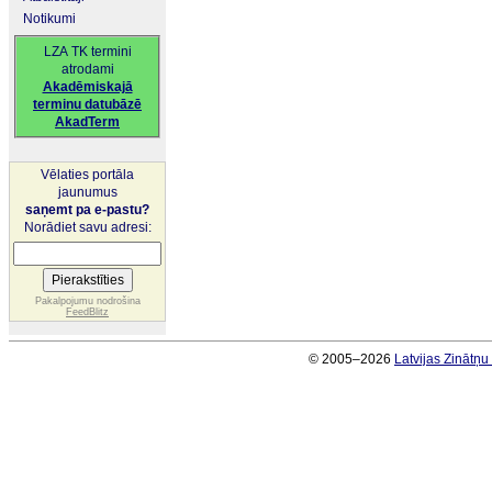
Notikumi
LZA TK termini
atrodami
Akadēmiskajā
terminu datubāzē
AkadTerm
Vēlaties portāla
jaunumus
saņemt pa e-pastu?
Norādiet savu adresi:
Pakalpojumu nodrošina
FeedBlitz
© 2005–2026
Latvijas Zinātņ