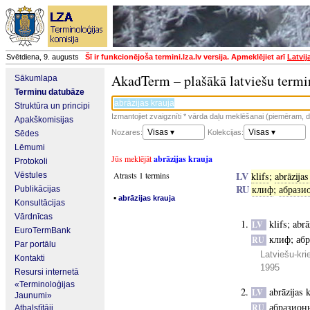
Svētdiena, 9. augusts
Šī ir funkcionējoša termini.lza.lv versija. Apmeklējiet arī
Latvij
AkadTerm – plašākā latviešu termi
Sākumlapa
Terminu datubāze
Struktūra un principi
Izmantojiet zvaigznīti * vārda daļu meklēšanai (piemēram, da
Apakškomisijas
Visas ▾
Visas ▾
Nozares:
Kolekcijas:
Sēdes
Lēmumi
Jūs meklējāt
abrāzijas krauja
Protokoli
LV
Atrasts 1 termins
klifs
;
abrāzijas
Vēstules
RU
клиф
;
абрази
Publikācijas
▪
abrāzijas krauja
Konsultācijas
Vārdnīcas
klifs
;
abrā
LV
EuroTermBank
клиф
;
аб
RU
Par portālu
Latviešu-kri
Kontakti
1995
Resursi internetā
«Terminoloģijas
abrāzijas 
LV
Jaunumi»
абразион
RU
Atbalstītāji