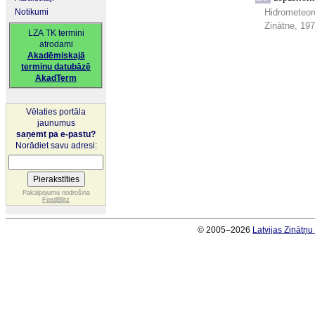
Notikumi
Hidrometeor
Zinātne, 19
LZA TK termini
atrodami
Akadēmiskajā
terminu datubāzē
AkadTerm
Vēlaties portāla
jaunumus
saņemt pa e-pastu?
Norādiet savu adresi:
Pakalpojumu nodrošina
FeedBlitz
© 2005–2026
Latvijas Zinātņ