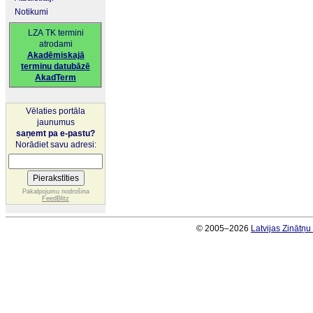
Notikumi
LZA TK termini
atrodami
Akadēmiskajā
terminu datubāzē
AkadTerm
Vēlaties portāla
jaunumus
saņemt pa e-pastu?
Norādiet savu adresi:
Pakalpojumu nodrošina
FeedBlitz
© 2005–2026
Latvijas Zinātņ