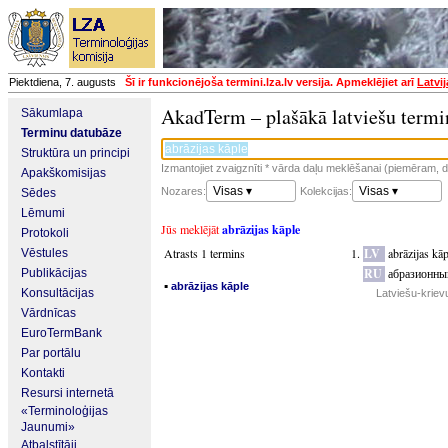
Piektdiena, 7. augusts
Šī ir funkcionējoša termini.lza.lv versija. Apmeklējiet arī
Latvi
AkadTerm – plašākā latviešu termi
Sākumlapa
Terminu datubāze
Struktūra un principi
Izmantojiet zvaigznīti * vārda daļu meklēšanai (piemēram, da
Apakškomisijas
Visas ▾
Visas ▾
Nozares:
Kolekcijas:
Sēdes
Lēmumi
Jūs meklējāt
abrāzijas kāple
Protokoli
Atrasts 1 termins
LV
abrāzijas kāp
Vēstules
RU
абразионны
Publikācijas
▪
abrāzijas kāple
Konsultācijas
Latviešu-kriev
Vārdnīcas
EuroTermBank
Par portālu
Kontakti
Resursi internetā
«Terminoloģijas
Jaunumi»
Atbalstītāji