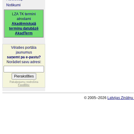
Notikumi
LZA TK termini
atrodami
Akadēmiskajā
terminu datubāzē
AkadTerm
Vēlaties portāla
jaunumus
saņemt pa e-pastu?
Norādiet savu adresi:
Pakalpojumu nodrošina
FeedBlitz
© 2005–2026
Latvijas Zinātņ