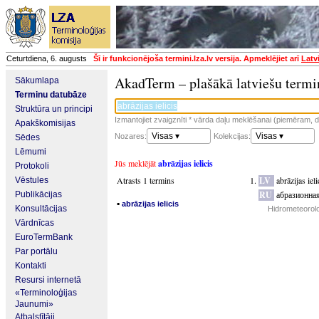
Ceturtdiena, 6. augusts
Šī ir funkcionējoša termini.lza.lv versija. Apmeklējiet arī
Latv
AkadTerm – plašākā latviešu termi
Sākumlapa
Terminu datubāze
Struktūra un principi
Izmantojiet zvaigznīti * vārda daļu meklēšanai (piemēram, da
Apakškomisijas
Visas ▾
Visas ▾
Nozares:
Kolekcijas:
Sēdes
Lēmumi
Jūs meklējāt
abrāzijas ielicis
Protokoli
Atrasts 1 termins
LV
abrāzijas ieli
Vēstules
RU
абразионна
Publikācijas
▪
abrāzijas ielicis
Konsultācijas
Hidrometeorolo
Vārdnīcas
EuroTermBank
Par portālu
Kontakti
Resursi internetā
«Terminoloģijas
Jaunumi»
Atbalstītāji