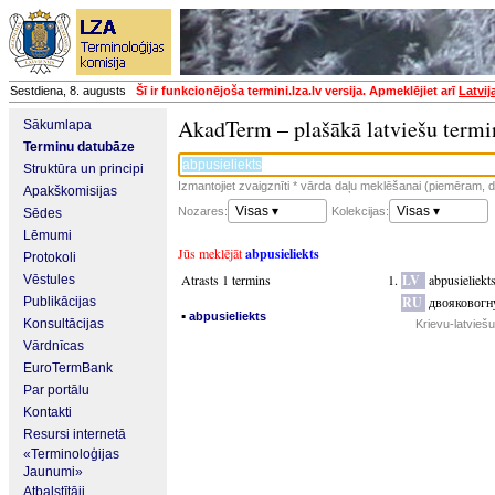
Sestdiena, 8. augusts
Šī ir funkcionējoša termini.lza.lv versija. Apmeklējiet arī
Latvij
AkadTerm – plašākā latviešu termi
Sākumlapa
Terminu datubāze
Struktūra un principi
Izmantojiet zvaigznīti * vārda daļu meklēšanai (piemēram, da
Apakškomisijas
Visas ▾
Visas ▾
Nozares:
Kolekcijas:
Sēdes
Lēmumi
Jūs meklējāt
abpusieliekts
Protokoli
Atrasts 1 termins
LV
abpusieliekt
Vēstules
RU
двояковогн
Publikācijas
▪
abpusieliekts
Konsultācijas
Krievu-latvieš
Vārdnīcas
EuroTermBank
Par portālu
Kontakti
Resursi internetā
«Terminoloģijas
Jaunumi»
Atbalstītāji