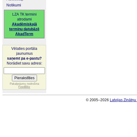
Notikumi
LZA TK termini
atrodami
Akadēmiskajā
terminu datubāzē
AkadTerm
Vēlaties portāla
jaunumus
saņemt pa e-pastu?
Norādiet savu adresi:
Pakalpojumu nodrošina
FeedBlitz
© 2005–2026
Latvijas Zinātņ