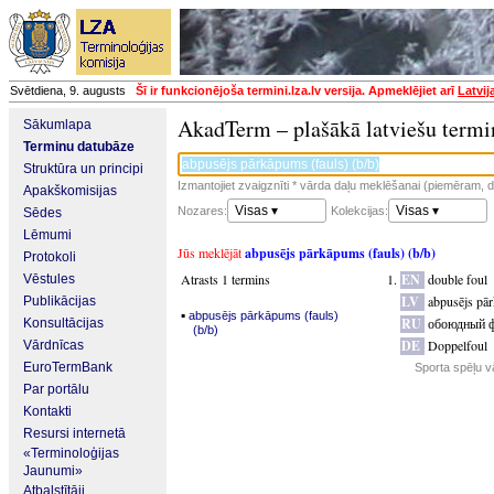
Svētdiena, 9. augusts
Šī ir funkcionējoša termini.lza.lv versija. Apmeklējiet arī
Latvij
AkadTerm – plašākā latviešu termi
Sākumlapa
Terminu datubāze
Struktūra un principi
Izmantojiet zvaigznīti * vārda daļu meklēšanai (piemēram, da
Apakškomisijas
Visas ▾
Visas ▾
Nozares:
Kolekcijas:
Sēdes
Lēmumi
Jūs meklējāt
abpusējs pārkāpums (fauls) (b/b)
Protokoli
Atrasts 1 termins
EN
double foul
Vēstules
LV
abpusējs pār
Publikācijas
▪
abpusējs pārkāpums (fauls)
RU
обоюдный 
Konsultācijas
(b/b)
DE
Doppelfoul
Vārdnīcas
EuroTermBank
Sporta spēļu v
Par portālu
Kontakti
Resursi internetā
«Terminoloģijas
Jaunumi»
Atbalstītāji