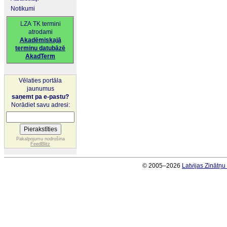
Notikumi
LZA TK termini
atrodami
Akadēmiskajā
terminu datubāzē
AkadTerm
Vēlaties portāla
jaunumus
saņemt pa e-pastu?
Norādiet savu adresi:
Pakalpojumu nodrošina
FeedBlitz
© 2005–2026
Latvijas Zinātņ