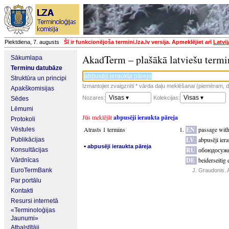
Piektdiena, 7. augusts
Šī ir funkcionējoša termini.lza.lv versija. Apmeklējiet arī
Latvi
AkadTerm – plašākā latviešu termi
Sākumlapa
Terminu datubāze
Struktūra un principi
Izmantojiet zvaigznīti * vārda daļu meklēšanai (piemēram, da
Apakškomisijas
Visas ▾
Visas ▾
Nozares:
Kolekcijas:
Sēdes
Lēmumi
Jūs meklējāt
abpusēji ieraukta pāreja
Protokoli
Atrasts 1 termins
EN
passage with
Vēstules
LV
abpusēji iera
Publikācijas
▪
abpusēji ieraukta pāreja
RU
обоюдосуже
Konsultācijas
DE
beiderseitig
Vārdnīcas
EuroTermBank
J. Graudonis. 
Par portālu
Kontakti
Resursi internetā
«Terminoloģijas
Jaunumi»
Atbalstītāji