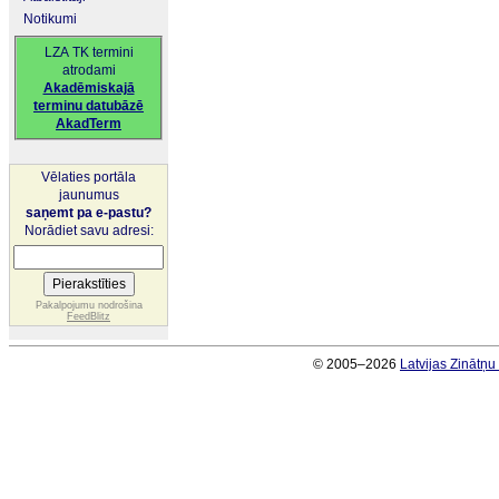
Notikumi
LZA TK termini
atrodami
Akadēmiskajā
terminu datubāzē
AkadTerm
Vēlaties portāla
jaunumus
saņemt pa e-pastu?
Norādiet savu adresi:
Pakalpojumu nodrošina
FeedBlitz
© 2005–2026
Latvijas Zinātņ