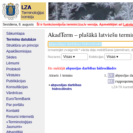
Sestdiena, 8. augusts
Šī ir funkcionējoša termini.lza.lv versija. Apmeklējiet arī
Latvij
AkadTerm – plašākā latviešu termi
Sākumlapa
Terminu datubāze
Struktūra un principi
Izmantojiet zvaigznīti * vārda daļu meklēšanai (piemēram, da
Apakškomisijas
Visas ▾
Visas ▾
Nozares:
Kolekcijas:
Sēdes
Lēmumi
Jūs meklējāt
abpusējas darbības hidrocilindrs
Protokoli
Atrasts 1 termins
LV
abpusējas da
Vēstules
RU
гидроцилин
Publikācijas
▪
abpusējas darbības
Konsultācijas
LZA TK kartot
hidrocilindrs
Vārdnīcas
EuroTermBank
Par portālu
Kontakti
Resursi internetā
«Terminoloģijas
Jaunumi»
Atbalstītāji