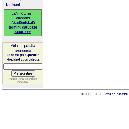
Notikumi
LZA TK termini
atrodami
Akadēmiskajā
terminu datubāzē
AkadTerm
Vēlaties portāla
jaunumus
saņemt pa e-pastu?
Norādiet savu adresi:
Pakalpojumu nodrošina
FeedBlitz
© 2005–2026
Latvijas Zinātņ