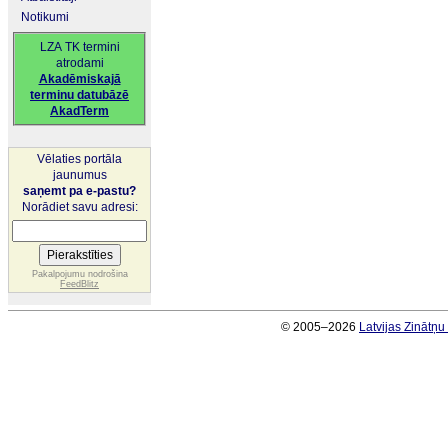
Notikumi
LZA TK termini
atrodami
Akadēmiskajā
terminu datubāzē
AkadTerm
Vēlaties portāla
jaunumus
saņemt pa e-pastu?
Norādiet savu adresi:
Pakalpojumu nodrošina
FeedBlitz
© 2005–2026
Latvijas Zinātņ