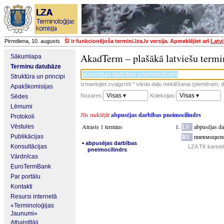
Pirmdiena, 10. augusts
Šī ir funkcionējoša termini.lza.lv versija. Apmeklējiet arī
Latvi
AkadTerm – plašākā latviešu termi
Sākumlapa
Terminu datubāze
Struktūra un principi
Izmantojiet zvaigznīti * vārda daļu meklēšanai (piemēram, da
Apakškomisijas
Visas ▾
Visas ▾
Nozares:
Kolekcijas:
Sēdes
Lēmumi
Jūs meklējāt
abpusējas darbības pneimocilindrs
Protokoli
Atrasts 1 termins
LV
abpusējas da
Vēstules
RU
пневмоцили
Publikācijas
▪
abpusējas darbības
Konsultācijas
LZA TK kartot
pneimocilindrs
Vārdnīcas
EuroTermBank
Par portālu
Kontakti
Resursi internetā
«Terminoloģijas
Jaunumi»
Atbalstītāji