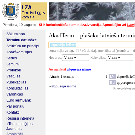
Pirmdiena, 10. augusts
Šī ir funkcionējoša termini.lza.lv versija. Apmeklējiet arī
Latvi
AkadTerm – plašākā latviešu termi
Sākumlapa
Terminu datubāze
Struktūra un principi
Izmantojiet zvaigznīti * vārda daļu meklēšanai (piemēram, da
Apakškomisijas
Visas ▾
Visas ▾
Nozares:
Kolekcijas:
Sēdes
Lēmumi
Jūs meklējāt
abpusēja ielīme
Protokoli
Atrasts 1 termins
LV
abpusēja iel
Vēstules
RU
двусторонн
Publikācijas
▪
abpusēja ielīme
Konsultācijas
Krievu-latvieš
Vārdnīcas
EuroTermBank
Par portālu
Kontakti
Resursi internetā
«Terminoloģijas
Jaunumi»
Atbalstītāji