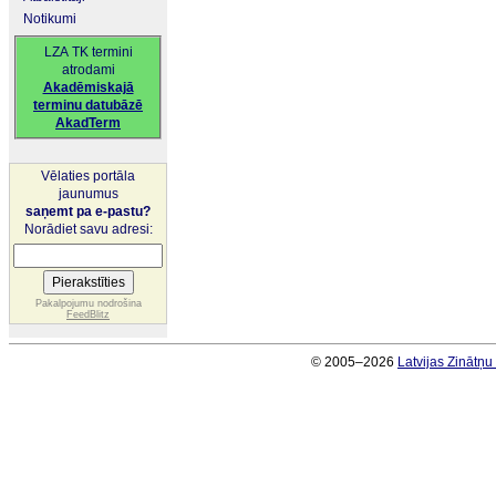
Notikumi
LZA TK termini
atrodami
Akadēmiskajā
terminu datubāzē
AkadTerm
Vēlaties portāla
jaunumus
saņemt pa e-pastu?
Norādiet savu adresi:
Pakalpojumu nodrošina
FeedBlitz
© 2005–2026
Latvijas Zinātņ