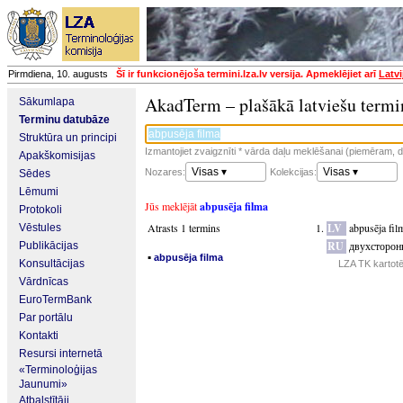
Pirmdiena, 10. augusts
Šī ir funkcionējoša termini.lza.lv versija. Apmeklējiet arī
Latvi
AkadTerm – plašākā latviešu termi
Sākumlapa
Terminu datubāze
Struktūra un principi
Izmantojiet zvaigznīti * vārda daļu meklēšanai (piemēram, da
Apakškomisijas
Visas ▾
Visas ▾
Nozares:
Kolekcijas:
Sēdes
Lēmumi
Jūs meklējāt
abpusēja filma
Protokoli
Atrasts 1 termins
LV
abpusēja fil
Vēstules
RU
двухсторон
Publikācijas
▪
abpusēja filma
Konsultācijas
LZA TK kartot
Vārdnīcas
EuroTermBank
Par portālu
Kontakti
Resursi internetā
«Terminoloģijas
Jaunumi»
Atbalstītāji