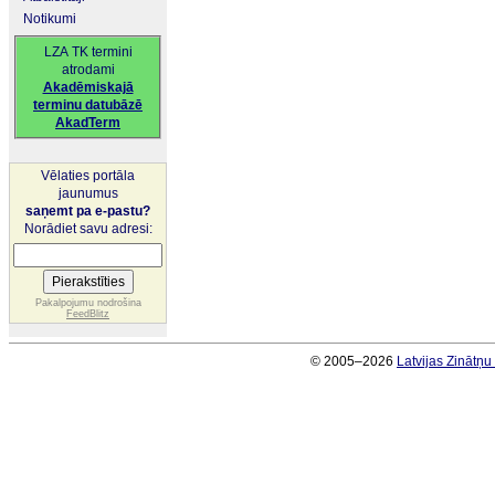
Notikumi
LZA TK termini
atrodami
Akadēmiskajā
terminu datubāzē
AkadTerm
Vēlaties portāla
jaunumus
saņemt pa e-pastu?
Norādiet savu adresi:
Pakalpojumu nodrošina
FeedBlitz
© 2005–2026
Latvijas Zinātņ